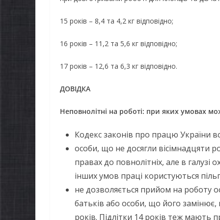
15 років – 8,4 та 4,2 кг відповідно;
16 років – 11,2 та 5,6 кг відповідно;
17 років – 12,6 та 6,3 кг відповідно.
ДОВІДКА
Неповнолітні на роботі: при яких умовах 
Кодекс законів про працю України в
особи, що не досягли вісімнадцяти р
НОВИНИ
правах до повнолітніх, але в галузі 
Останн
інших умов праці користуються піль
НОВИНИ
погода
не дозволяється прийом на роботу ос
Батьки майбутніх
жителів
батьків або особи, що його замінює,
першокласників уже
справж
років. Підлітки 14 років теж мають п