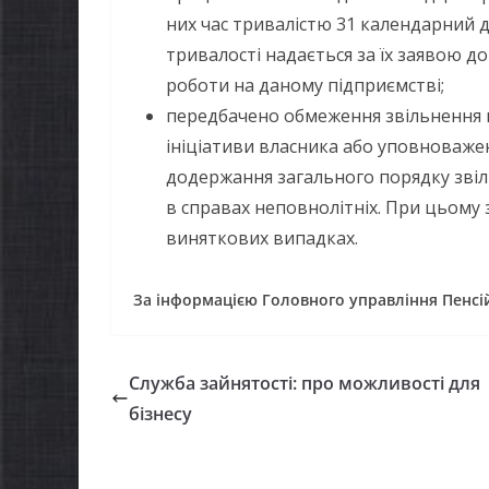
них час тривалістю 31 календарний д
тривалості надається за їх заявою д
роботи на даному підприємстві;
передбачено обмеження звільнення п
ініціативи власника або уповноважен
додержання загального порядку звільн
в справах неповнолітніх. При цьому
виняткових випадках.
За інформацією Головного управління Пенсій
Служба зайнятості: про можливості для
бізнесу