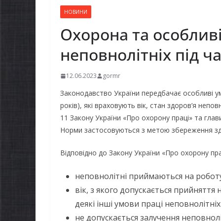
НОВИНИ
Охорона та особлив
неповнолітніх під ч
12.06.2023
gormr
Законодавство України передбачає особливі умо
років), які враховують вік, стан здоров’я непов
11 Закону України «Про охорону праці» та глави
Норми застосовуються з метою збереження здо
Відповідно до Закону України «Про охорону пра
неповнолітні приймаються на роботу
вік, з якого допускається прийняття 
деякі інші умови праці неповнолітні
не допускається залучення неповноліт