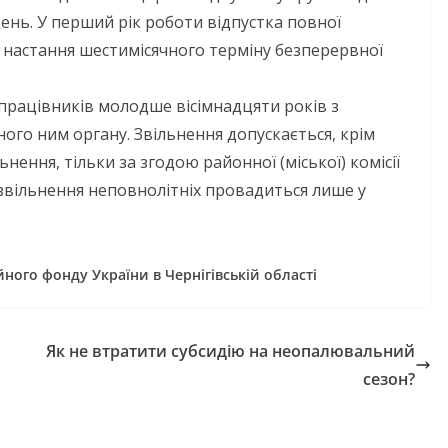
ень. У перший рік роботи відпустка повної
о настання шестимісячного терміну безперервної
рацівників молодше вісімнадцяти років з
ого ним органу. Звільнення допускається, крім
ення, тільки за згодою районної (міської) комісії
 звільнення неповнолітніх провадиться лише у
ного фонду України в Чернігівській області
Як не втратити субсидію на неопалювальний
сезон?