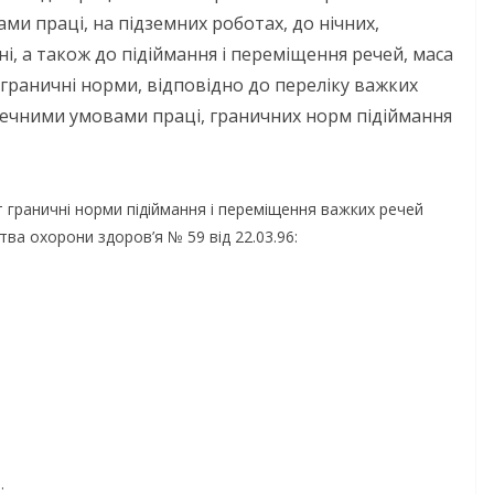
и праці, на підземних роботах, до нічних,
дні, а також до підіймання і переміщення речей, маса
граничні норми, відповідно до переліку важких
зпечними умовами праці, граничних норм підіймання
т граничні норми підіймання і переміщення важких речей
ва охорони здоров’я № 59 від 22.03.96:
: