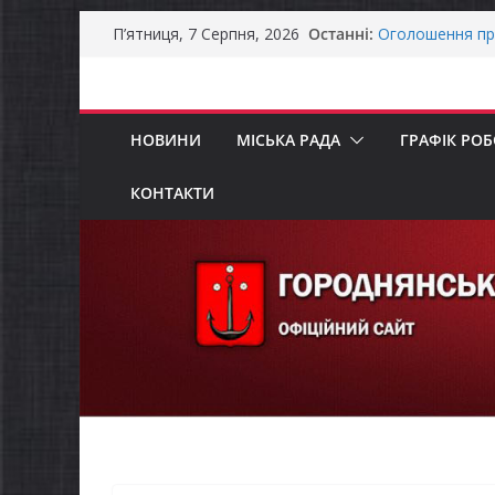
Перейти
Останні:
Оголошення пр
П’ятниця, 7 Серпня, 2026
до
Премії Кабінету
забезпечення е
вмісту
До уваги предст
Продовжується 
НОВИНИ
МІСЬКА РАДА
ГРАФІК РО
бізнесу»
Батьки майбут
«Пакунок школ
КОНТАКТИ
Останніми дня
справжньою лі