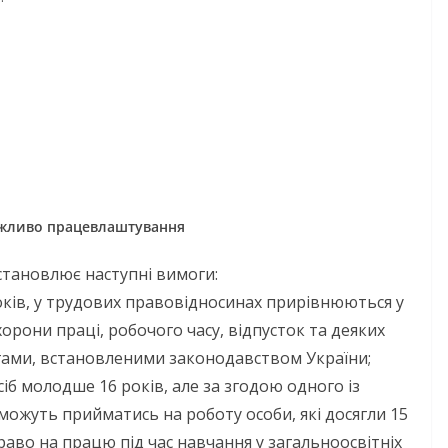
НОВИНИ
ОГОЛОШЕННЯ
можливо працевлаштування
Оголошення про
прийом документ
становлює наступні вимоги:
присудження Пре
оків, у трудових правовідносинах прирівнюються у
Кабінету Міністрі
охорони праці, робочого часу, відпусток та деяких
іми днями
України за вагом
гами, встановленими законодавством України;
 випробовує
іб молодше 16 років, але за згодою одного із
внесок у забезпе
 громади
 можуть прийматись на роботу особи, які досягли 15
енергетичної сті
ньою літньою
раво на працю під час навчання у загальноосвітніх