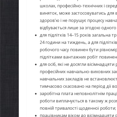
можуть оформити
школах, професійно-технічних і серед
спекою
«Пакунок школяра»
виняток, може застосовуватись для 
06.08.2026
g
здоров’ю і не порушує процесу навча
06.08.2026
gormr
відбувається лише за згодою одного 
для підлітків 14–15 років загальна 
24 години на тиждень, а для підліткі
робочого часу повинен бути рівномі
підлітками вантажних робіт повинен 
для осіб, які не досягли вісімнадцяти
професійних навчально-виховних закл
навчальних закладів не встановлюєт
тимчасово скасовано на період дії во
заробітна плата неповнолітнім прац
роботи виплачується в такому ж розм
повній тривалості щоденної роботи;
працівникам віком до вісімнадцяти р