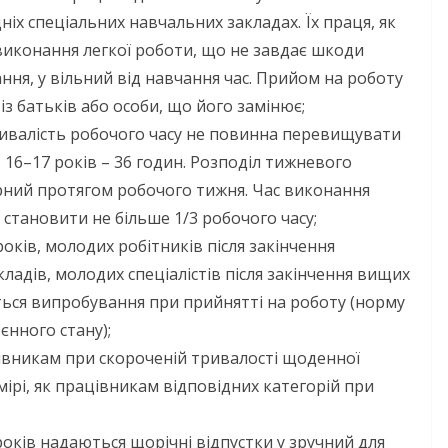
України
ніх спеціальних навчальних закладах. Їх праця, як
06.08.2026
gormr
виконання легкої роботи, що не завдає шкоди
ormr
ння, у вільний від навчання час. Прийом на роботу
із батьків або особи, що його замінює;
тривалість робочого часу не повинна перевищувати
в 16–17 років – 36 годин. Розподіл тижневого
рний протягом робочого тижня. Час виконання
становити не більше 1/3 робочого часу;
 років, молодих робітників після закінчення
адів, молодих спеціалістів після закінчення вищих
ься випpoбyвaння при прийнятті на роботу (норму
єнного стану);
івникам при скороченій тривалості щоденної
ірі, як працівникам відповідних категорій при
оків надаються щорічні відпустки у зручний для