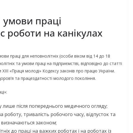
і умови праці
ас роботи на канікулах
ви праці для неповнолітніх (особи віком від 14 до 18
нолітніх та умови праці на підприємстві, відповідно до статті
 ХІІІ «Праця молоді» Кодексу законів про працю України.
ров’я та працездатності молодого покоління.
ці»:
 лише після попереднього медичного огляду;
на роботу, тривалість робочого часу, відпусток та
х визначаються законом;
ніх до праці на важких роботах і на роботах із