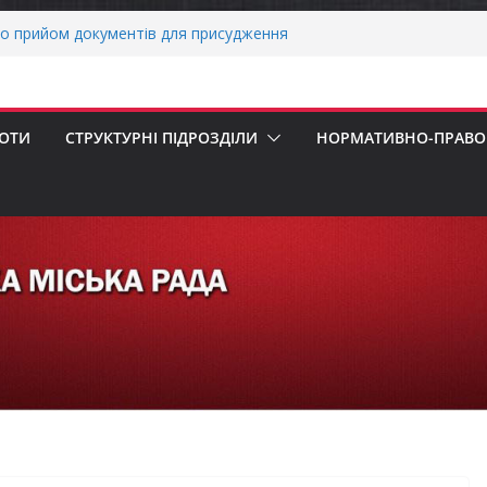
о прийом документів для присудження
 Міністрів України за вагомий внесок у
нергетичної стійкості України
авників бізнесу!
реалізація програми «Діалог влади та
БОТИ
СТРУКТУРНІ ПІДРОЗДІЛИ
НОРМАТИВНО-ПРАВОВ
ніх першокласників уже можуть оформити
яра»
ми погода випробовує жителів громади
тньою спекою