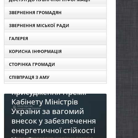
ЗВЕРНЕННЯ ГРОМАДЯН
ЗВЕРНЕННЯ МІСЬКОЇ РАДИ
ГАЛЕРЕЯ
КОРИСНА ІНФОРМАЦІЯ
СТОРІНКА ГРОМАДИ
СПІВПРАЦЯ З АМУ
ів для
мії
в
НОВИНИ
ий
До уваги представників
чення
бізнесу!
йкості