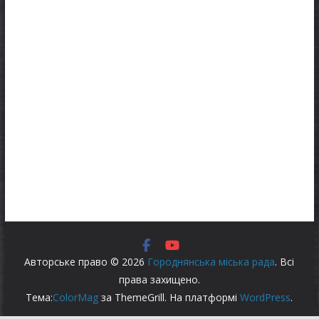
Авторське право © 2026
Городнянська міська рада
. Всі
права захищено.
Тема:
ColorMag
за ThemeGrill. На платформі
WordPress
.