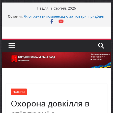
Перейти
Неділя, 9 Серпня, 2026
до
Останні:
Як отримати компенсацію за товари, придбані
вмісту
для ветеранського бізнесу
Уповноважений Верховної Ради України з
прав людини проводить опитування щодо
реалізації права осіб з інвалідністю на працю
Захищай небо Чернігівщини!
ЗАГАЛЬНОНАЦІОНАЛЬНА ХВИЛИНА
МОВЧАННЯ
ЗАГАЛЬНОНАЦІОНАЛЬНА ХВИЛИНА
МОВЧАННЯ
НОВИНИ
Охорона довкілля в