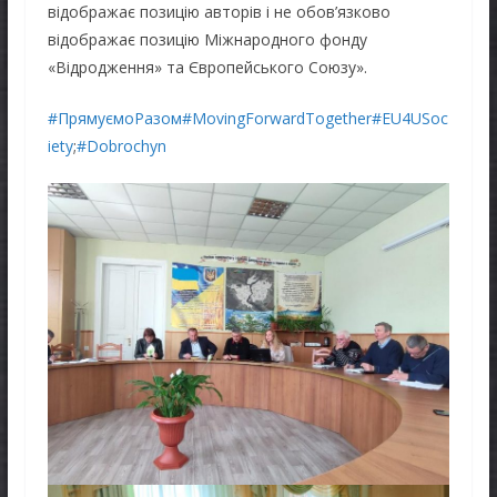
відображає позицію авторів і не обов’язково
відображає позицію Міжнародного фонду
«Відродження» та Європейського Союзу».
#ПрямуємоРазом
#MovingForwardTogether
#EU4USoc
iety
;
#Dobrochyn