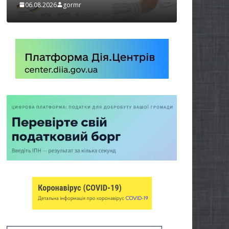
бізнесу»
06.08.2026
gormr