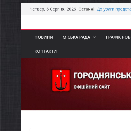
Перейти
Останні:
До уваги предста
Четвер, 6 Серпня, 2026
до
Продовжується р
бізнесу»
вмісту
Городнянська мі
податкові пільги
НОВИНИ
МІСЬКА РАДА
ГРАФІК РО
рішення про обо
Останніми днями
справжньою літ
КОНТАКТИ
Оголошення про 
Премії Кабінету 
забезпечення ене