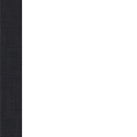
Украї
спекою
06.08.2026
06.08.2026
gormr