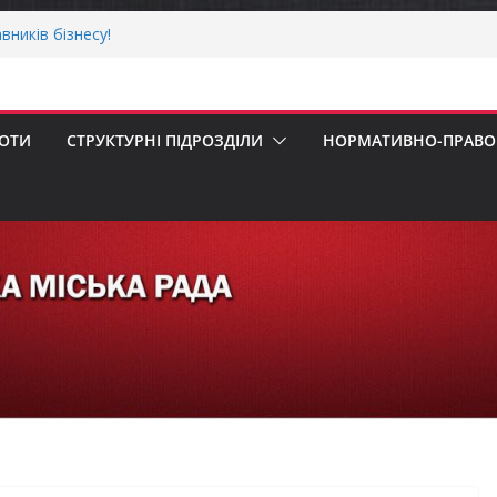
вників бізнесу!
еалізація програми «Діалог влади та
ська рада встановила 100-відсоткові
 для територій, щодо яких прийнято
БОТИ
СТРУКТУРНІ ПІДРОЗДІЛИ
НОРМАТИВНО-ПРАВОВ
в’язкову евакуацію населення
 погода випробовує жителів громади
ньою спекою
прийом документів для присудження
Міністрів України за вагомий внесок у
ргетичної стійкості України