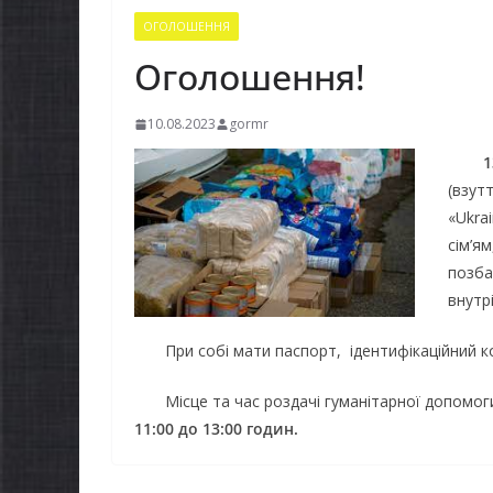
ОГОЛОШЕННЯ
Оголошення!
10.08.2023
gormr
1
(взут
«Ukra
сім’ям
позба
внутр
При собі мати паспорт, ідентифікаційний ко
Місце та час роздачі гуманітарної допомог
11:00 до 13:00 годин.