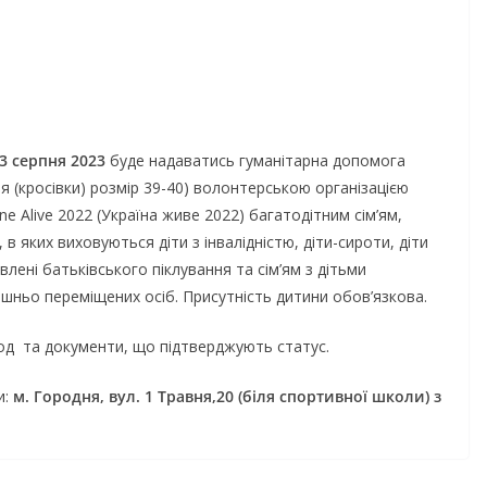
3 серпня 2023
буде надаватись гуманітарна допомога
тя (кросівки) розмір 39-40) волонтерською організацією
ine Alive 2022 (Україна живе 2022) багатодітним сім’ям,
, в яких виховуються діти з інвалідністю, діти-сироти, діти
влені батьківського піклування та сім’ям з дітьми
ішньо переміщених осіб. Присутність дитини обов’язкова.
д та документи, що підтверджують статус.
и:
м. Городня, вул. 1 Травня,20 (біля спортивної школи) з