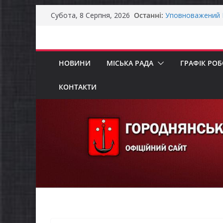
Перейти
Останні:
Як отримати ком
Субота, 8 Серпня, 2026
до
ветеранського б
Уповноважений В
вмісту
проводить опиту
інвалідністю на 
НОВИНИ
МІСЬКА РАДА
ГРАФІК РО
Захищай небо Че
Батьки майбутні
«Пакунок школя
КОНТАКТИ
ЗАГАЛЬНОНАЦІ