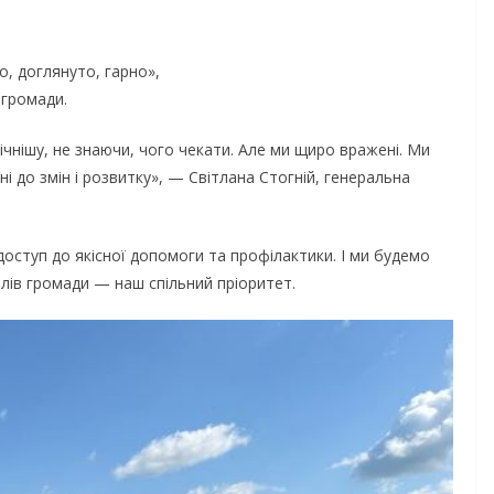
, доглянуто, гарно»,
 громади.
нічнішу, не знаючи, чого чекати. Але ми щиро вражені. Ми
ні до змін і розвитку», — Світлана Стогній, генеральна
ступ до якісної допомоги та профілактики. І ми будемо
лів громади — наш спільний пріоритет.
НОВИНИ
Уповноважений
Верховної Ради
України з прав людини
проводить опитування
щодо реалізації права