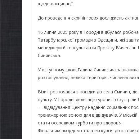
щодо вакцинації.
До проведення скринінгових досліджень активн
16 липня 2025 року в Городні відбулася робоча
Татарбунарської громади з Одещини, які завіта
менеджери й консультанти Проєкту В’ячеслав
Синявська.
У вступному слові Галина Синявська зазначил
розташування, велика територія, численні вик
Візит розпочався з поїздки до села Смичин, д
пункту. У Городні делегацію урочисто зустріли бі
— відвідування Центру надання соціальних пос
тренажерною зоною для відвідувачів. У міській
стати осередком турботи про здоров’я.
Фінальним акордом стала екскурсія до історик