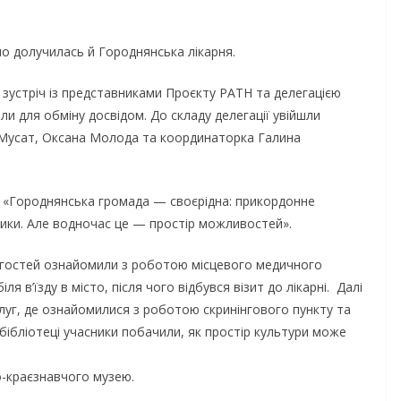
о долучилась й Городнянська лікарня.
 зустріч із представниками Проєкту РАТН та делегацією
ли для обміну досвідом. До складу делегації увійшли
 Мусат, Оксана Молода та координаторка Галина
а «Городнянська громада — своєрідна: прикордонне
лики. Але водночас це — простір можливостей».
е гостей ознайомили з роботою місцевого медичного
ля в’їзду в місто, після чого відбувся візит до лікарні. Далі
луг, де ознайомилися з роботою скринінгового пункту та
 бібліотеці учасники побачили, як простір культури може
о-краєзнавчого музею.