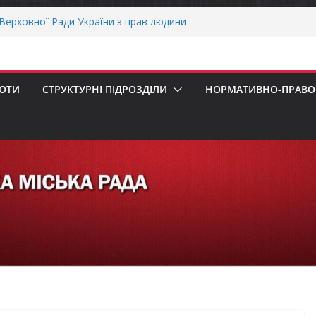
пенсацію за товари, придбані для
ізнесу
ерховної Ради України з прав людини
вання щодо реалізації права осіб з
працю
БОТИ
СТРУКТУРНІ ПІДРОЗДІЛИ
НОРМАТИВНО-ПРАВОВ
рнігівщини!
х першокласників уже можуть оформити
ра»
ОНАЛЬНА ХВИЛИНА МОВЧАННЯ