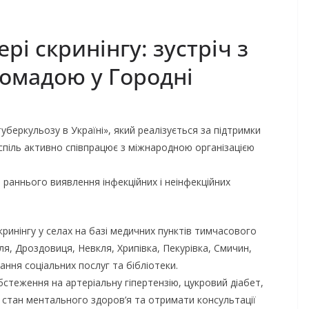
рі скринінгу: зустріч з
омадою у Городні
уберкульозу в Україні», який реалізується за підтримки
піль активно співпрацює з міжнародною організацією
раннього виявлення інфекційних і неінфекційних
ринінгу у селах на базі медичних пунктів тимчасового
ля, Дроздовиця, Невкля, Хрипівка, Пекурівка, Смичин,
ання соціальних послуг та бібліотеки.
стеження на артеріальну гіпертензію, цукровий діабет,
 стан ментального здоров’я та отримати консультації