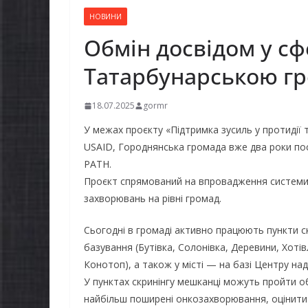
НОВИНИ
Обмін досвідом у сфе
Татарбунарською гр
18.07.2025
gormr
У межах проєкту «Підтримка зусиль у протидії т
USAID, Городнянська громада вже два роки пос
РАТН.
Проєкт спрямований на впровадження системи 
захворювань на рівні громад.
Сьогодні в громаді активно працюють пункти ск
базування (Бутівка, Солонівка, Деревини, Хотів
Конотоп), а також у місті — на базі Центру над
У пунктах скринінгу мешканці можуть пройти об
найбільш поширені онкозахворювання, оцінити