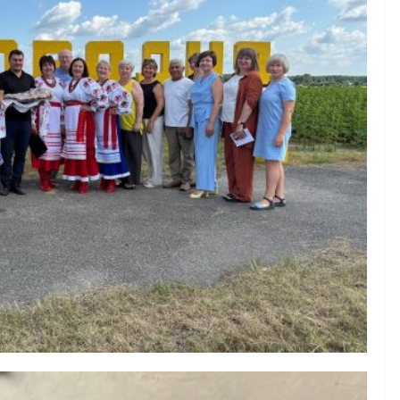
осіб з інвалідністю на
а
працю
ні для
07.08.2026
gormr
бізнесу