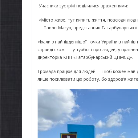
Учасники зустрічі поділилися враженнями:
«Місто живе, тут кипить життя, повсюди людно
— Павло Мазур, представник Татарбунарської
«Їхали з найпівденнішої точки України в найпів
справді схожі — у турботі про людей, у прагнен
директорка КНП «Татарбунарський ЦПМСД».
Громада працює для людей — щоб кожен мав до
лише посилювати цю роботу, бо здоров’я жите
ЛЬНОНАЦІОНАЛЬ
НОВИНИ