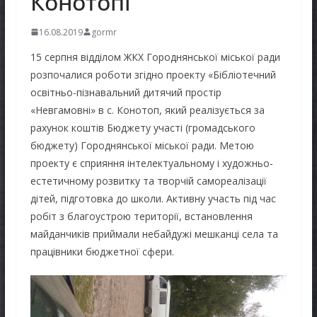
Конотопі
16.08.2019
gormr
15 серпня відділом ЖКХ Городнянської міської ради
розпочалися роботи згідно проекту «Бібліотечний
освітньо-пізнавальний дитячий простір
«Невгамовні» в с. Конотоп, який реалізується за
рахунок коштів Бюджету участі (громадського
бюджету) Городнянської міської ради. Метою
проекту є сприяння інтелектуальному і художньо-
естетичному розвитку та творчій самореалізації
дітей, підготовка до школи. Активну участь під час
робіт з благоустрою території, встановлення
майданчиків приймали небайдужі мешканці села та
працівники бюджетної сфери.