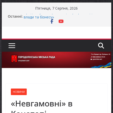
Перейти
П’ятниця, 7 Серпня, 2026
до
Останні:
Продовжується реалізація програми «Діалог
вмісту
влади та бізнесу»
Батьки майбутніх першокласників уже можуть
оформити «Пакунок школяра»
Останніми днями погода випробовує жителів
громади справжньою літньою спекою
Оголошення про прийом документів для
присудження Премії Кабінету Міністрів України
за вагомий внесок у забезпечення
енергетичної стійкості України
До уваги представників бізнесу!
НОВИНИ
«Невгамовні» в