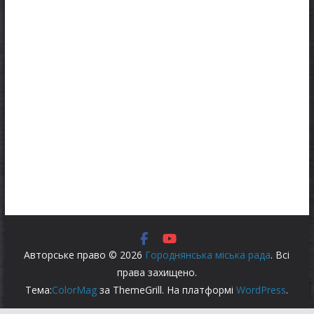
Авторське право © 2026
Городнянська міська рада
. Всі
права захищено.
Тема:
ColorMag
за ThemeGrill. На платформі
WordPress
.