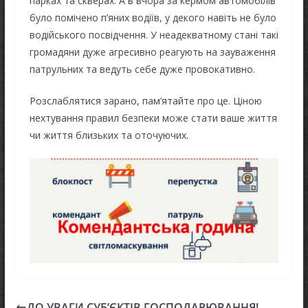
парках та скверах. А в вчора за кермом автомобілів
було помічено п’яних водіїв, у декого навіть не було
водійського посвідчення. У неадекватному стані такі
громадяни дуже агресивно реагують на зауваження
патрульних та ведуть себе дуже провокативно.
Розслаблятися зарано, пам’ятайте про це. Ціною
нехтування правил безпеки може стати ваше життя
чи життя близьких та оточуючих.
ДО УВАГИ СУБ’ЄКТІВ ГОСПОДАРЮВАННЯ!