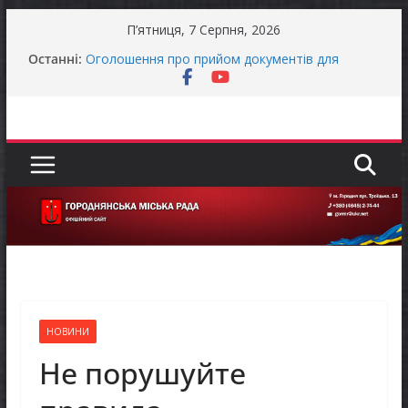
Перейти
П’ятниця, 7 Серпня, 2026
до
Останні:
Оголошення про прийом документів для
вмісту
присудження Премії Кабінету Міністрів України
за вагомий внесок у забезпечення
енергетичної стійкості України
До уваги представників бізнесу!
Продовжується реалізація програми «Діалог
влади та бізнесу»
Батьки майбутніх першокласників уже можуть
оформити «Пакунок школяра»
Останніми днями погода випробовує жителів
громади справжньою літньою спекою
НОВИНИ
Не порушуйте