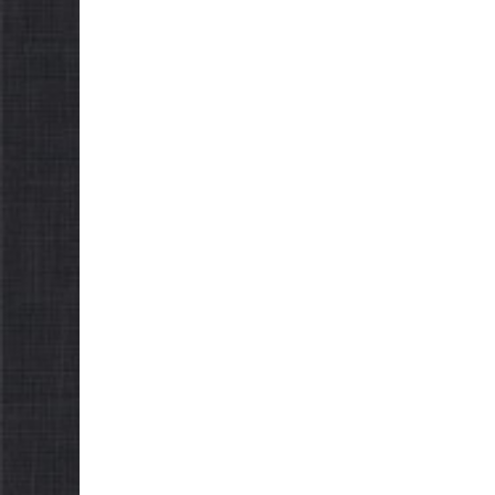
 сесія
міської
НОВИНИ