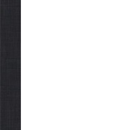
Як отримати
компенсацію за
товари, придбані для
ветеранського бізнесу
07.08.2026
gormr