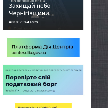
ай небо
можуть оформи
гівщини!
«Пакунок школ
gormr
06.08.2026
gormr