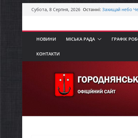
Перейти
Останні:
Захищай небо Че
Субота, 8 Серпня, 2026
до
Батьки майбутні
«Пакунок школя
вмісту
Останніми днями
справжньою літ
НОВИНИ
МІСЬКА РАДА
ГРАФІК РО
Як отримати ком
ветеранського б
Уповноважений В
КОНТАКТИ
проводить опиту
інвалідністю на 