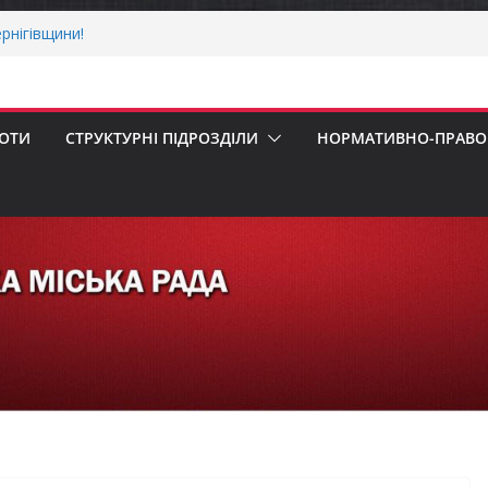
рнігівщини!
х першокласників уже можуть оформити
ра»
 погода випробовує жителів громади
ньою спекою
БОТИ
СТРУКТУРНІ ПІДРОЗДІЛИ
НОРМАТИВНО-ПРАВОВ
пенсацію за товари, придбані для
ізнесу
ерховної Ради України з прав людини
вання щодо реалізації права осіб з
працю