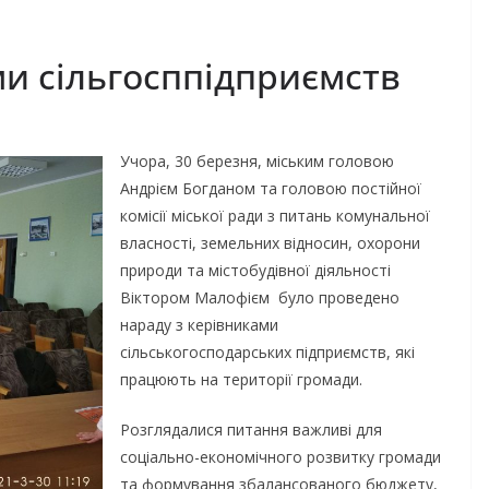
ми сільгосппідприємств
Учора, 30 березня, міським головою
Андрієм Богданом та головою постійної
комісії міської ради з питань комунальної
власності, земельних відносин, охорони
природи та містобудівної діяльності
Віктором Малофієм було проведено
нараду з керівниками
сільськогосподарських підприємств, які
працюють на території громади.
Розглядалися питання важливі для
соціально-економічного розвитку громади
та формування збалансованого бюджету,