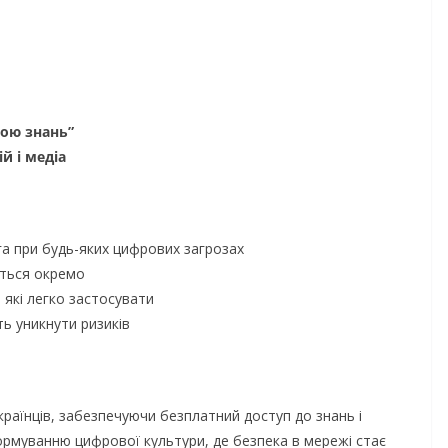
зою знань”
й і медіа
а при будь-яких цифрових загрозах
ється окремо
НОВИНИ
 які легко застосувати
Уповноважений
ь уникнути ризиків
Верховної Ради
України з прав л
проводить опитув
країнців, забезпечуючи безплатний доступ до знань і
щодо реалізації п
формуванню цифрової культури, де безпека в мережі стає