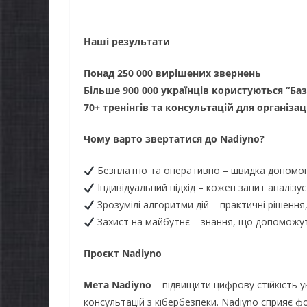
Наші результати
Понад 250 000 вирішених звернень
Більше 900 000 українців користуються “Ба
70+ тренінгів та консультацій для організаці
Чому варто звертатися до Nadiyno?
Безплатно та оперативно – швидка допомог
Індивідуальний підхід – кожен запит аналізу
Зрозумілі алгоритми дій – практичні рішення,
Захист на майбутнє – знання, що допоможут
Проєкт Nadiyno
НОВИНИ
ЗАГАЛЬНОНАЦІОНАЛЬ
Мета Nadiyno
– підвищити цифрову стійкість у
НОВИНИ
консультацій з кібербезпеки. Nadiyno сприяє 