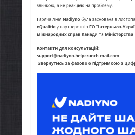
НА ХВИЛИНА
Як отри
звичкою, а не реакцією на проблему.
МОВЧАННЯ
компенс
Гаряча лінія
Nadiyno
була заснована в листопа
08.08.2026
gormr
товари, 
eQualitie
у партнерстві з
ГО “Інтерньюз-Украї
ветеранс
міжнародних справ Канади
та
Міністерства
07.08.2026
go
Контакти для консультацій:
support@nadiyno.helpcrunch-mail.com
️
Звернутись за фаховою підтримкою з циф