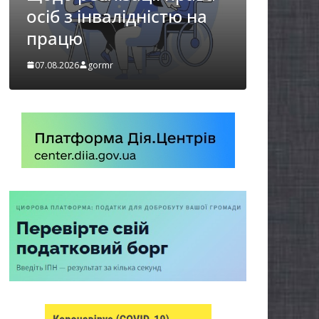
 на
Захищай небо
Чернігівщини!
07.08.2026
gormr