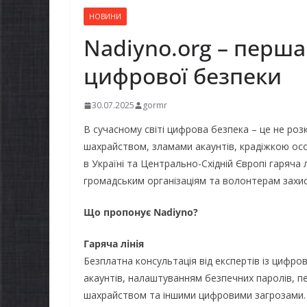
НОВИНИ
Nadiyno.org – перша
цифрової безпеки
30.07.2025
gormr
В сучасному світі цифрова безпека – це не розк
шахрайством, зламами акаунтів, крадіжкою ос
в Україні та Центрально-Східній Європі гаряча 
громадським організаціям та волонтерам захис
Що пропонує Nadiyno?
Гаряча лінія
Безплатна консультація від експертів із цифро
акаунтів, налаштуванням безпечних паролів, п
шахрайством та іншими цифровими загрозами.