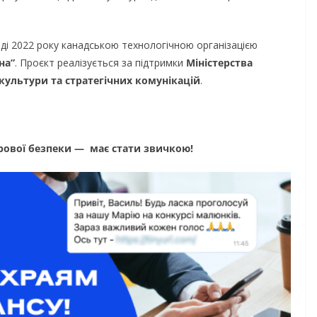
мати
осіб з інвалідністю
ацію за
працю
ді 2022 року канадською технологічною організацією
придбані для
на”
. Проєкт реалізується за підтримки
Міністерства
07.08.2026
gormr
ького бізнесу
 культури та стратегічних комунікацій
.
rmr
рової безпеки — має стати звичкою!