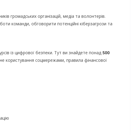
ків громадських організацій, медіа та волонтерів.
оти команди, обговорити потенційні кіберзагрози та
урсів із цифрової безпеки. Тут ви знайдете понад
500
чне користування соцмережами, правила фінансової
ацію