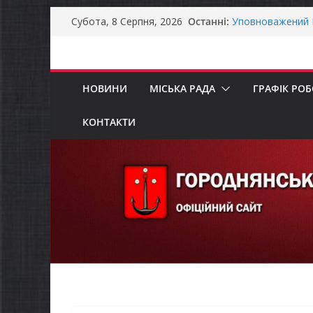
Перейти
Останні:
Уповноважений В
Субота, 8 Серпня, 2026
до
проводить опиту
інвалідністю на 
вмісту
Захищай небо Че
Батьки майбутні
НОВИНИ
МІСЬКА РАДА
ГРАФІК РО
«Пакунок школя
ЗАГАЛЬНОНАЦІ
Як отримати ком
КОНТАКТИ
ветеранського б