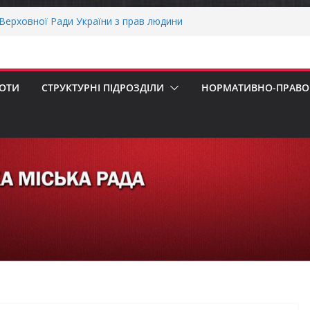
ерховної Ради України з прав людини
вання щодо реалізації права осіб з
працю
рнігівщини!
х першокласників уже можуть оформити
БОТИ
СТРУКТУРНІ ПІДРОЗДІЛИ
НОРМАТИВНО-ПРАВОВ
ра»
ОНАЛЬНА ХВИЛИНА МОВЧАННЯ
пенсацію за товари, придбані для
ізнесу