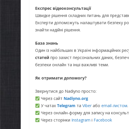
Експрес відеоконсультації
Швидке рішення складних питань для представни
Експерти допоможуть налаштувати безпеку роб
знайти надійні рішення.
База знань
Один із найбільших в Україні інформаційних рес
статей
про захист персональних даних, безпе
безпеки онлайн та інші важливі теми.
Як отримати допомогу?
Звернутися до Nadiyno просто:
Через сайт
Nadiyno.org
У чатах
Telegram
та
Viber
або
email-листом
.
Через онлайн-форму для запису на консульт
Через сторінки
Instagram
і
Facebook