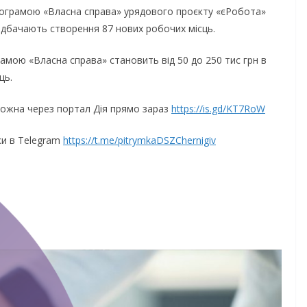
рограмою «Власна справа» урядового проєкту «єРобота»
редбачають створення 87 нових робочих місць.
амою «Власна справа» становить від 50 до 250 тис грн в
сць.
можна через портал Дія прямо зараз
https://is.gd/KT7RoW
ки в Telegram
https://t.me/pitrymkaDSZChernigiv