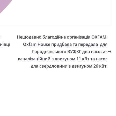
валідністю на
Захищай небо
Чернігівщини!
mr
07.08.2026
gormr
я
Нещодавно благодійна організація OXFAM,
нівці
Oxfam House придбала та передала для
Городнянського ВУЖКГ два насоси–
каналізаційний з двигуном 11 кВт та насос
для свердловини з двигуном 26 кВт.