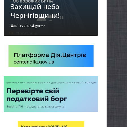
можуть оформити
«Пакунок школяра»
06.08.2026
gormr