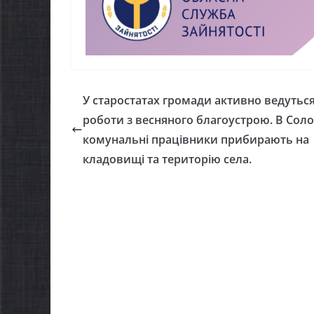
Як отримати
осіб з ін
компенсацію за
працю
товари, придбані для
07.08.2026
gor
ветеранського бізнесу
У старостатах громади активно ведутьс
07.08.2026
gormr
роботи з весняного благоустрою. В Соло
комунальні працівники прибирають на
кладовищі та територію села.