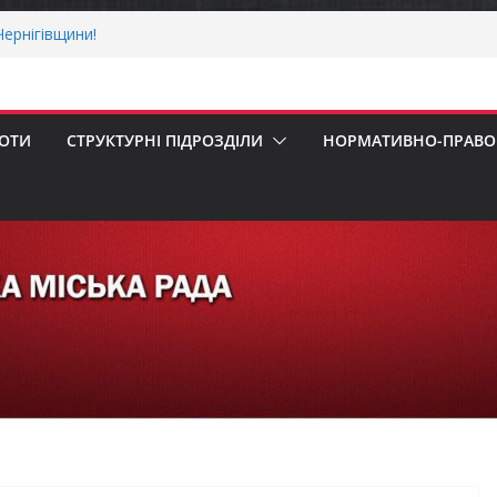
ернігівщини!
ніх першокласників уже можуть оформити
яра»
ми погода випробовує жителів громади
тньою спекою
БОТИ
СТРУКТУРНІ ПІДРОЗДІЛИ
НОРМАТИВНО-ПРАВОВ
мпенсацію за товари, придбані для
бізнесу
 Верховної Ради України з прав людини
ування щодо реалізації права осіб з
а працю