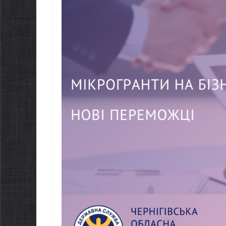
НОВИНИ
Уповнов
Верховно
України 
проводит
НОВИНИ
щодо реа