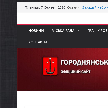
Перейти
Останні:
Захищай небо Ч
П’ятниця, 7 Серпня, 2026
до
Батьки майбут
«Пакунок школ
вмісту
Останніми дня
справжньою лі
НОВИНИ
МІСЬКА РАДА
ГРАФІК РО
Як отримати ко
ветеранського 
Уповноважений
КОНТАКТИ
проводить опит
інвалідністю н