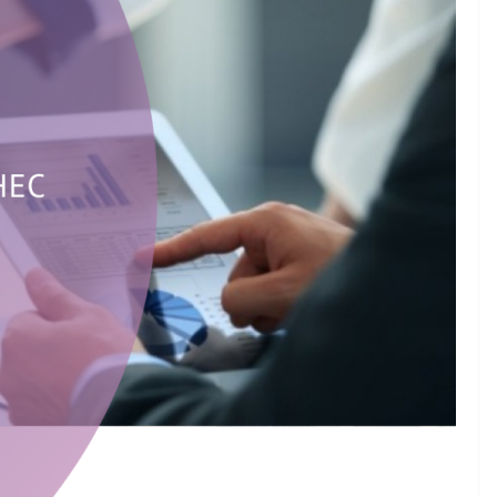
ажений
ї Ради
з прав людини
ь опитування
лізації права
НОВИНИ