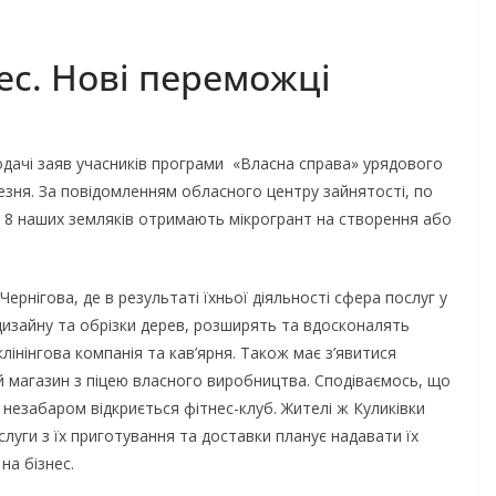
ес. Нові переможці
подачі заяв учасників програми «Власна справа» урядового
езня. За повідомленням обласного центру зайнятості, по
е 8 наших земляків отримають мікрогрант на створення або
Чернігова, де в результаті їхньої діяльності сфера послуг у
изайну та обрізки дерев, розширять та вдосконалять
лінінгова компанія та кав’ярня. Також має з’явитися
й магазин з піцею власного виробництва. Сподіваємось, що
 незабаром відкриється фітнес-клуб. Жителі ж Куликівки
уги з їх приготування та доставки планує надавати їх
на бізнес.