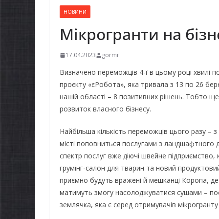
НОВИНИ
Мікрогранти на бізн
17.04.2023
gormr
Визначено переможців 4-ї в цьому році хвилі 
проєкту «єРобота», яка тривала з 13 по 26 бер
нашій області – 8 позитивних рішень. Тобто щ
розвиток власного бізнесу.
Найбільша кількість переможців цього разу – з 
місті поповниться послугами з ландшафтного д
спектр послуг вже діючі швейне підприємство, к
грумінг-салон для тварин та новий продуктови
приємно будуть вражені й мешканці Коропа, де
матимуть змогу насолоджуватися сушами – посл
землячка, яка є серед отримувачів мікрогранту 