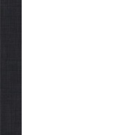
ради 
обов’язкову евакуацію
склик
населення
05.08.2026
05.08.2026
gormr