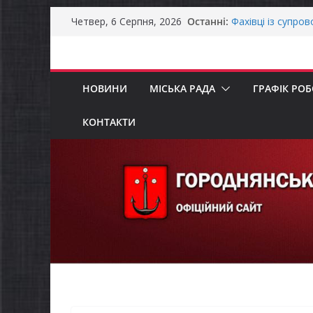
Перейти
Останні:
Фахівці із супро
Четвер, 6 Серпня, 2026
до
осіб в Городнянс
ЗАГАЛЬНОНАЦІ
вмісту
Оголошення про 
та мінімального
НОВИНИ
МІСЬКА РАДА
ГРАФІК РО
Городнянська мі
податкові пільги
рішення про обо
КОНТАКТИ
Відбулась 45-та 
восьмого склика