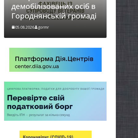
НА ХВИЛИНА
 осіб в
МОВЧАННЯ
громаді
05.08.2026
gormr