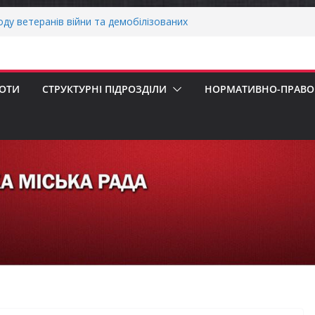
воду ветеранів війни та демобілізованих
ькій громаді
ОНАЛЬНА ХВИЛИНА МОВЧАННЯ
своєчасну сплату земельного податку
 податкового зобов’язання (МПЗ)
БОТИ
СТРУКТУРНІ ПІДРОЗДІЛИ
НОРМАТИВНО-ПРАВОВ
ська рада встановила 100-відсоткові
 для територій, щодо яких прийнято
в’язкову евакуацію населення
сесія Городнянської міської ради
ння