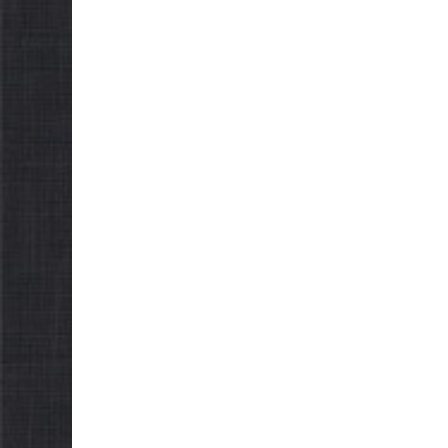
НОВИНИ
Городнянська міська
рада встановила 100-
відсоткові податкові
НОВИНИ
пільги для територій,
Відбул
щодо яких прийнято
Городн
рішення про