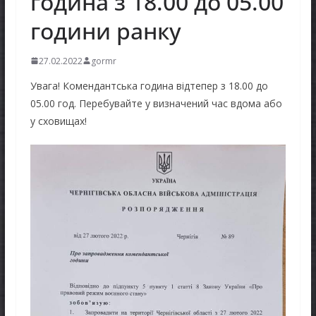
година з 18.00 до 05.00
години ранку
27.02.2022
gormr
Увага! Комендантська година відтепер з 18.00 до
05.00 год. Перебувайте у визначений час вдома або
у сховищах!