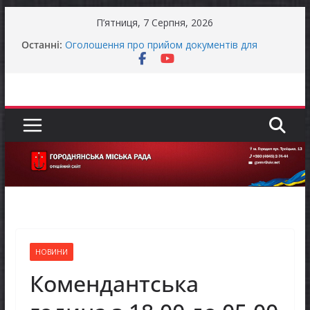
Перейти
П’ятниця, 7 Серпня, 2026
до
Останні:
Оголошення про прийом документів для
вмісту
присудження Премії Кабінету Міністрів України
за вагомий внесок у забезпечення
енергетичної стійкості України
До уваги представників бізнесу!
Продовжується реалізація програми «Діалог
влади та бізнесу»
Батьки майбутніх першокласників уже можуть
оформити «Пакунок школяра»
Останніми днями погода випробовує жителів
громади справжньою літньою спекою
НОВИНИ
Комендантська