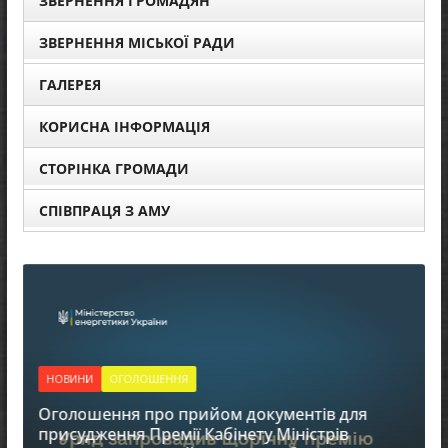
ЗВЕРНЕННЯ ГРОМАДЯН
ЗВЕРНЕННЯ МІСЬКОЇ РАДИ
ГАЛЕРЕЯ
КОРИСНА ІНФОРМАЦІЯ
СТОРІНКА ГРОМАДИ
СПІВПРАЦЯ З АМУ
НОВИНИ
ОГОЛОШЕННЯ
Оголошення про прийом документів для
Д
присудження Премії Кабінету Міністрів