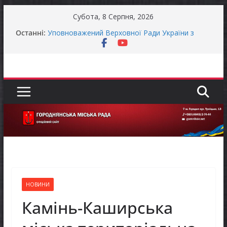
Перейти
Субота, 8 Серпня, 2026
до
Останні:
Уповноважений Верховної Ради України з
вмісту
прав людини проводить опитування щодо
реалізації права осіб з інвалідністю на працю
Захищай небо Чернігівщини!
Батьки майбутніх першокласників уже можуть
оформити «Пакунок школяра»
ЗАГАЛЬНОНАЦІОНАЛЬНА ХВИЛИНА
МОВЧАННЯ
Як отримати компенсацію за товари, придбані
для ветеранського бізнесу
НОВИНИ
Камінь-Каширська