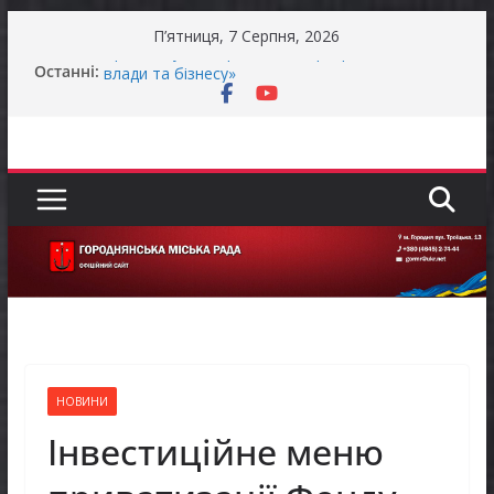
Перейти
П’ятниця, 7 Серпня, 2026
до
Останні:
Продовжується реалізація програми «Діалог
вмісту
влади та бізнесу»
Батьки майбутніх першокласників уже можуть
оформити «Пакунок школяра»
Останніми днями погода випробовує жителів
громади справжньою літньою спекою
Оголошення про прийом документів для
присудження Премії Кабінету Міністрів України
за вагомий внесок у забезпечення
енергетичної стійкості України
До уваги представників бізнесу!
НОВИНИ
Інвестиційне меню