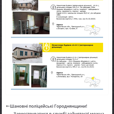
Шановні поліцейські Городнянщини!
Зареєструватися в службі зайнятості можна