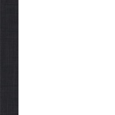
ку та
НОВИНИ
З)
Батьки майбутніх
першокласників уже