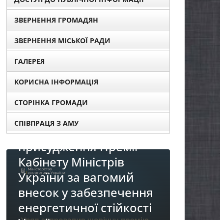
ЗВЕРНЕННЯ ГРОМАДЯН
ЗВЕРНЕННЯ МІСЬКОЇ РАДИ
ГАЛЕРЕЯ
КОРИСНА ІНФОРМАЦІЯ
ШЕННЯ
СТОРІНКА ГРОМАДИ
ння про
СПІВПРАЦЯ З АМУ
окументів для
ння Премії
Міністрів
НОВИНИ
за вагомий
До уваги представ
 забезпечення
бізнесу!
чної стійкості