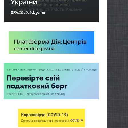
06.08.2026
gormr
mr