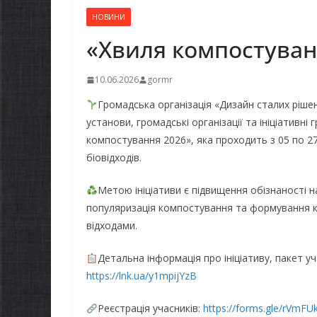
НОВИНИ
«Хвиля компостуван
10.06.2026
gormr
Громадська організація «Дизайн сталих рішен
установи, громадські організації та ініціативні
компостування 2026», яка проходить з 05 по 2
біовідходів.
Метою ініціативи є підвищення обізнаності 
популяризація компостування та формування к
відходами.
Детальна інформація про ініціативу, пакет у
https://lnk.ua/y1mpijYzB
Реєстрація учасників:
https://forms.gle/rV