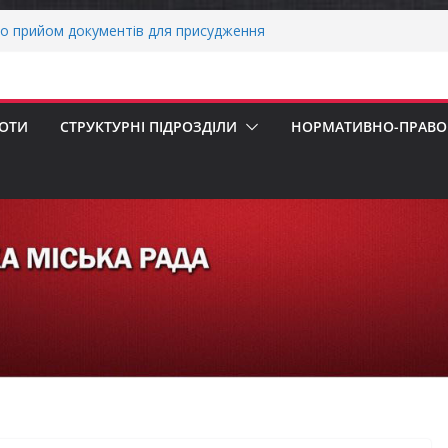
о прийом документів для присудження
 Міністрів України за вагомий внесок у
нергетичної стійкості України
авників бізнесу!
реалізація програми «Діалог влади та
БОТИ
СТРУКТУРНІ ПІДРОЗДІЛИ
НОРМАТИВНО-ПРАВОВ
ніх першокласників уже можуть оформити
яра»
ми погода випробовує жителів громади
тньою спекою