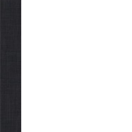
можуть оформити
«Пакунок школяра»
06.08.2026
gormr