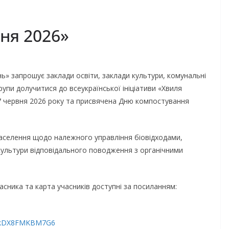
ня 2026»
ь» запрошує заклади освіти, заклади культури, комунальні
 групи долучитися до всеукраїнської ініціативи «Хвиля
7 червня 2026 року та присвячена Дню компостування
населення щодо належного управління біовідходами,
ультури відповідального поводження з органічними
часника та карта учасників доступні за посиланням:
mFUkDX8FMKBM7G6