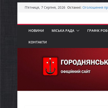
Перейти
Останні:
Оголошення пр
П’ятниця, 7 Серпня, 2026
до
Премії Кабінету
забезпечення е
вмісту
До уваги предст
Продовжується 
НОВИНИ
МІСЬКА РАДА
ГРАФІК РО
бізнесу»
Батьки майбут
«Пакунок школ
КОНТАКТИ
Останніми дня
справжньою лі