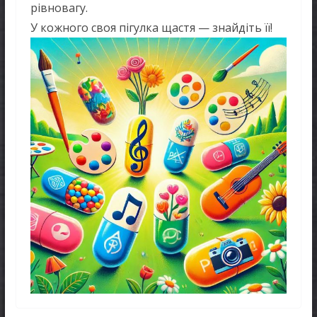
рівновагу.
У кожного своя пігулка щастя — знайдіть її!