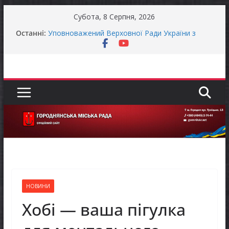
Перейти
Субота, 8 Серпня, 2026
до
Останні:
Уповноважений Верховної Ради України з
вмісту
прав людини проводить опитування щодо
реалізації права осіб з інвалідністю на працю
Захищай небо Чернігівщини!
Батьки майбутніх першокласників уже можуть
оформити «Пакунок школяра»
ЗАГАЛЬНОНАЦІОНАЛЬНА ХВИЛИНА
МОВЧАННЯ
Як отримати компенсацію за товари, придбані
для ветеранського бізнесу
НОВИНИ
Хобі — ваша пігулка