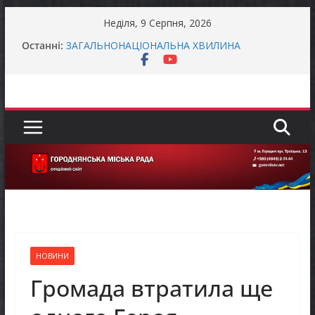
Перейти
Неділя, 9 Серпня, 2026
Захищай небо Чернігівщини!
до
Останні:
ЗАГАЛЬНОНАЦІОНАЛЬНА ХВИЛИНА
вмісту
МОВЧАННЯ
ЗАГАЛЬНОНАЦІОНАЛЬНА ХВИЛИНА
МОВЧАННЯ
Як отримати компенсацію за товари, придбані
для ветеранського бізнесу
Уповноважений Верховної Ради України з
прав людини проводить опитування щодо
реалізації права осіб з інвалідністю на працю
НОВИНИ
Громада втратила ще