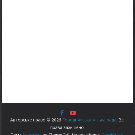
Авторське право © 2026
Городнянська міська рада
. Всі
права захищено.
Тема:
ColorMag
за ThemeGrill. На платформі
WordPress
.