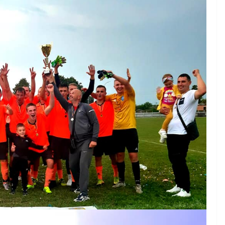
НОВИНИ
Останніми днями
погода випробовує
ніх
жителів громади
в уже
справжньою літньою