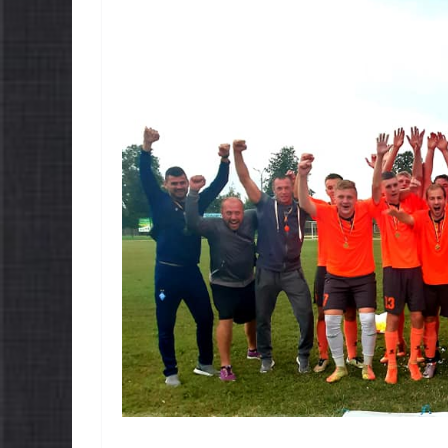
НОВИНИ
Батьки майбут
першокласникі