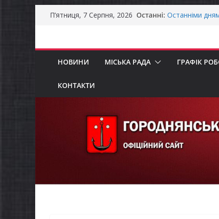
Перейти
Останні:
Батьки майбут
П’ятниця, 7 Серпня, 2026
до
«Пакунок школ
Останніми дня
вмісту
справжньою лі
Оголошення пр
НОВИНИ
МІСЬКА РАДА
ГРАФІК РО
Премії Кабінету
забезпечення е
До уваги предст
КОНТАКТИ
Захищай небо Ч