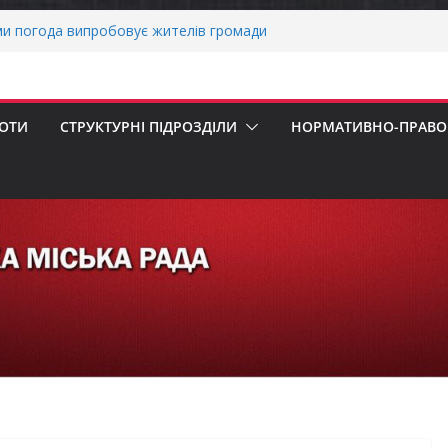
ніх першокласників уже можуть оформити
яра»
ми погода випробовує жителів громади
тньою спекою
о прийом документів для присудження
БОТИ
СТРУКТУРНІ ПІДРОЗДІЛИ
НОРМАТИВНО-ПРАВОВ
 Міністрів України за вагомий внесок у
нергетичної стійкості України
авників бізнесу!
ернігівщини!