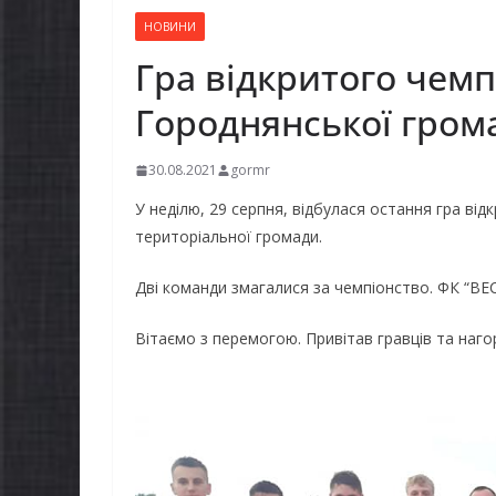
НОВИНИ
Гра відкритого чемп
Городнянської гром
30.08.2021
gormr
У неділю, 29 серпня, відбулася остання гра ві
територіальної громади.
Дві команди змагалися за чемпіонство. ФК “ВЕ
Вітаємо з перемогою. Привітав гравців та наго