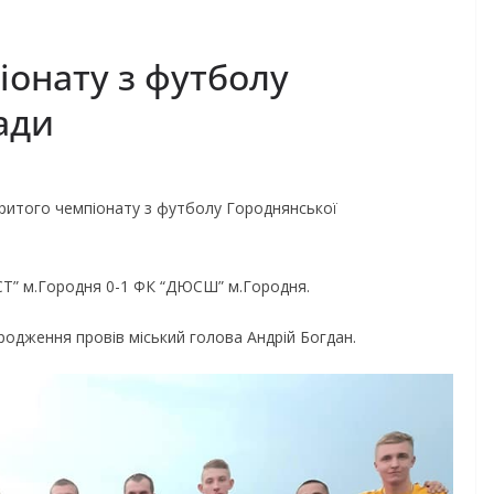
іонату з футболу
ади
дкритого чемпіонату з футболу Городнянської
СТ” м.Городня 0-1 ФК “ДЮСШ” м.Городня.
родження провів міський голова Андрій Богдан.