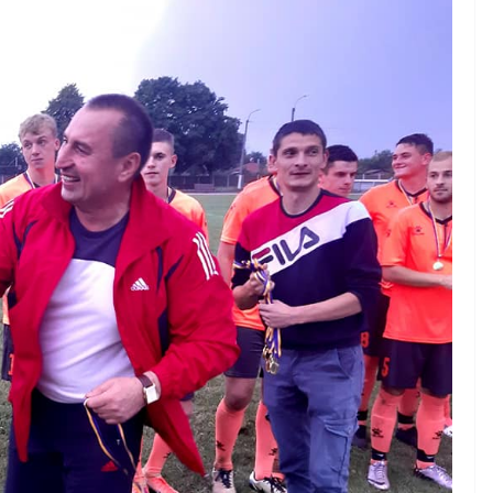
ити
спекою
ляра»
06.08.2026
gormr