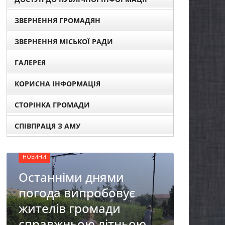
ЗВЕРНЕННЯ ГРОМАДЯН
ЗВЕРНЕННЯ МІСЬКОЇ РАДИ
ГАЛЕРЕЯ
КОРИСНА ІНФОРМАЦІЯ
НОВИНИ
ОГОЛОШЕННЯ
СТОРІНКА ГРОМАДИ
Оголошення про
СПІВПРАЦЯ З АМУ
прийом документів для
присудження Премії
Кабінету Міністрів
НОВИНИ
України за вагомий
До ува
внесок у забезпечення
бізнес
енергетичної стійкості