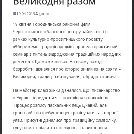
Великодня разом
19.04.2019
gormr
19 квітня Городнянська районна філія
Чернігівського обласного центру зайнятості в
рамках культурно-просвітницького проекту
«Збережемо традиції предків» провела практичний
семінар з питань відродження традиційних народних
ремесел «Що може жінка». На цьому заході
безробітні дізналися про історію виникнення свята –
Великодня, традиції святкування, обряди та звичаї.
На майстер-класі жінки дізналися, що писанкарство
в Україні передається із покоління в покоління.
Процес розпису пасхальних яєць цікавий, але
кропіткий і потребує концентрації уваги та творчої
уяви. Присутні дізналися про традиційну символіку,
супутні матеріали та послідовність виконання