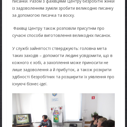
писанки. Разом з фахівцями Центру безробітні жінки
із задоволенням зуміли зробити великодню писанку
за допомогою писачка та воску.
Фахівці Центру також розповіли присутнім про
сучасні способи виготовлення великодніх писанок.
У службі зайнятості стверджують: головна мета
таких заходів – допомогти людині усвідомити, що в
кожного є хобі, а захоплення може приносити не
лише задоволення а й прибуток, а також розкрити
здібності безробітних та розширити їх уявлення про
існуючі бізнес-ідеї.