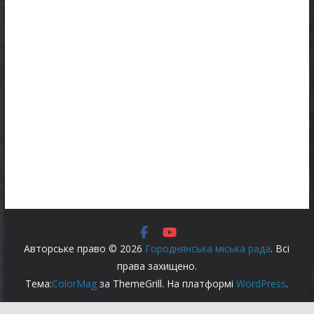
Авторське право © 2026
Городнянська міська рада
. Всі
права захищено.
Тема:
ColorMag
за ThemeGrill. На платформі
WordPress
.