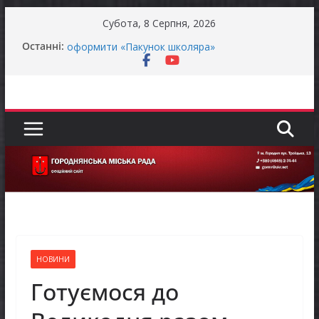
Перейти
Субота, 8 Серпня, 2026
до
Батьки майбутніх першокласників уже можуть
Останні:
вмісту
оформити «Пакунок школяра»
ЗАГАЛЬНОНАЦІОНАЛЬНА ХВИЛИНА
МОВЧАННЯ
Як отримати компенсацію за товари, придбані
для ветеранського бізнесу
Уповноважений Верховної Ради України з
прав людини проводить опитування щодо
реалізації права осіб з інвалідністю на працю
Захищай небо Чернігівщини!
НОВИНИ
Готуємося до