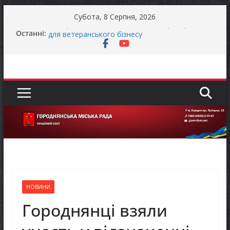
Перейти
Субота, 8 Серпня, 2026
до
Як отримати компенсацію за товари, придбані
Останні:
вмісту
для ветеранського бізнесу
Уповноважений Верховної Ради України з
прав людини проводить опитування щодо
реалізації права осіб з інвалідністю на працю
Захищай небо Чернігівщини!
Батьки майбутніх першокласників уже можуть
оформити «Пакунок школяра»
Останніми днями погода випробовує жителів
громади справжньою літньою спекою
НОВИНИ
Городнянці взяли