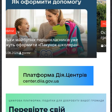
НОВИНИ
Останніми днями погода випробовує 
громади справжньою літньою спекою
ів уже
оляра»
06.08.2026
gormr