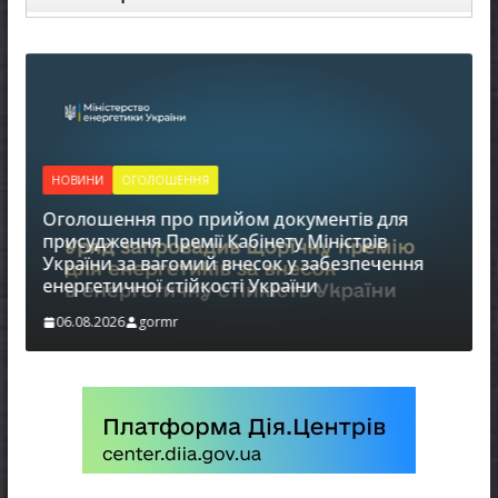
НОВИНИ
ОГОЛОШЕННЯ
Оголошення про прийом документів для
Д
присудження Премії Кабінету Міністрів
України за вагомий внесок у забезпечення
енергетичної стійкості України
06.08.2026
gormr