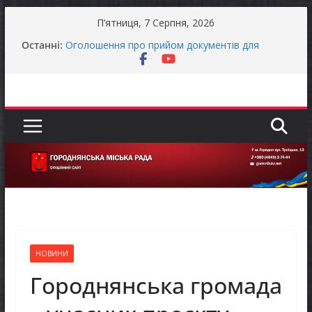
Перейти
П’ятниця, 7 Серпня, 2026
до
Останні:
Оголошення про прийом документів для
вмісту
присудження Премії Кабінету Міністрів України
за вагомий внесок у забезпечення
енергетичної стійкості України
До уваги представників бізнесу!
Продовжується реалізація програми «Діалог
влади та бізнесу»
Батьки майбутніх першокласників уже можуть
оформити «Пакунок школяра»
Останніми днями погода випробовує жителів
громади справжньою літньою спекою
НОВИНИ
Городнянська громада