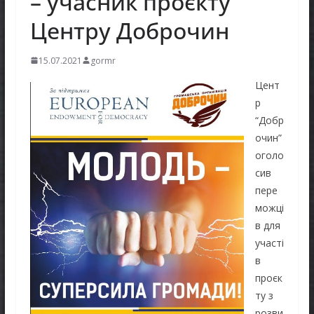
– учасник проєкту
Центру Доброчин
15.07.2021
gormr
Цент
р
“Добр
очин”
оголо
сив
пере
можці
в для
участі
в
проєк
ту з
розви