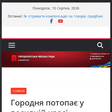
Перейти
Понеділок, 10 Серпня, 2026
до
Останні:
Як отримати компенсацію за товари, придбані
вмісту
для ветеранського бізнесу
Уповноважений Верховної Ради України з
прав людини проводить опитування щодо
реалізації права осіб з інвалідністю на працю
Захищай небо Чернігівщини!
ЗАГАЛЬНОНАЦІОНАЛЬНА ХВИЛИНА
МОВЧАННЯ
ЗАГАЛЬНОНАЦІОНАЛЬНА ХВИЛИНА
МОВЧАННЯ
НОВИНИ
Городня потопає у