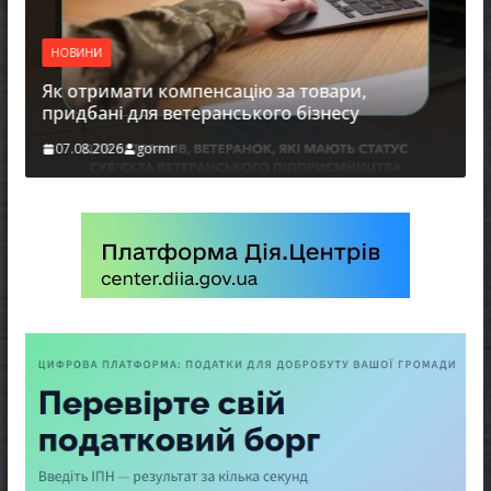
прав
реалі
НОВИНИ
07.08
Як отримати компенсацію за товари,
придбані для ветеранського бізнесу
07.08.2026
gormr