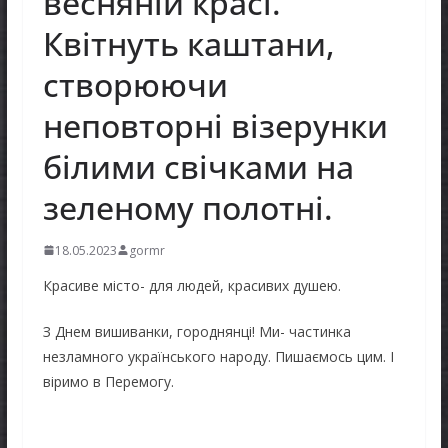
весняній красі.
Квітнуть каштани,
створюючи
неповторні візерунки
білими свічками на
зеленому полотні.
18.05.2023
gormr
Красиве місто- для людей, красивих душею.
З Днем вишиванки, городнянці! Ми- частинка
незламного українського народу. Пишаємось цим. І
віримо в Перемогу.