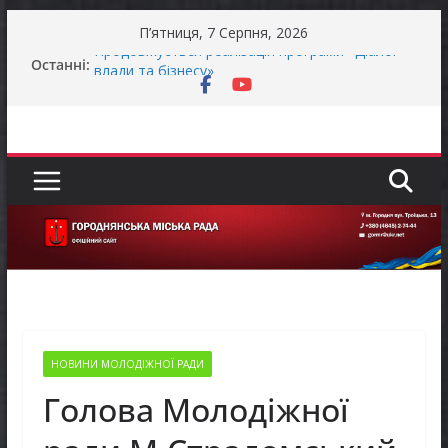
Перейти
П’ятниця, 7 Серпня, 2026
до
Останні:
Продовжується реалізація програми «Діалог
вмісту
влади та бізнесу»
Батьки майбутніх першокласників уже можуть
оформити «Пакунок школяра»
Останніми днями погода випробовує жителів
громади справжньою літньою спекою
Оголошення про прийом документів для
присудження Премії Кабінету Міністрів України
за вагомий внесок у забезпечення
енергетичної стійкості України
До уваги представників бізнесу!
НОВИНИ МОЛОДІЖНОЇ РАДИ
Голова Молодіжної