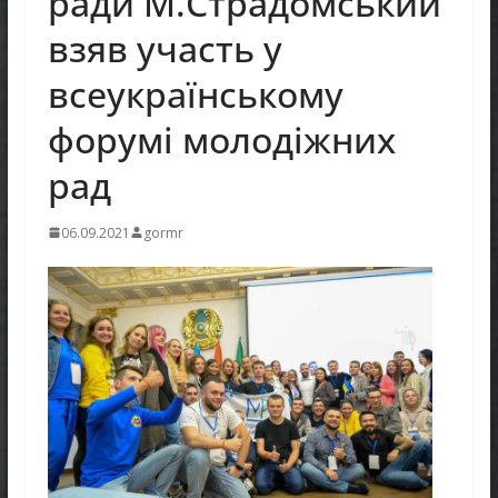
ради М.Страдомський
взяв участь у
всеукраїнському
форумі молодіжних
рад
06.09.2021
gormr