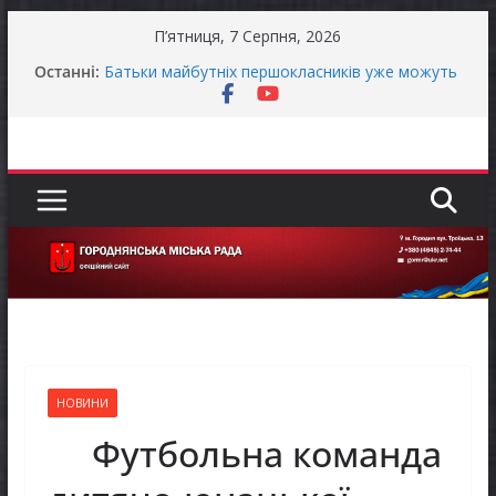
Перейти
П’ятниця, 7 Серпня, 2026
до
Останні:
Батьки майбутніх першокласників уже можуть
вмісту
оформити «Пакунок школяра»
Останніми днями погода випробовує жителів
громади справжньою літньою спекою
Оголошення про прийом документів для
присудження Премії Кабінету Міністрів України
за вагомий внесок у забезпечення
енергетичної стійкості України
Уповноважений Верховної Ради України з
прав людини проводить опитування щодо
реалізації права осіб з інвалідністю на працю
Захищай небо Чернігівщини!
НОВИНИ
Футбольна команда