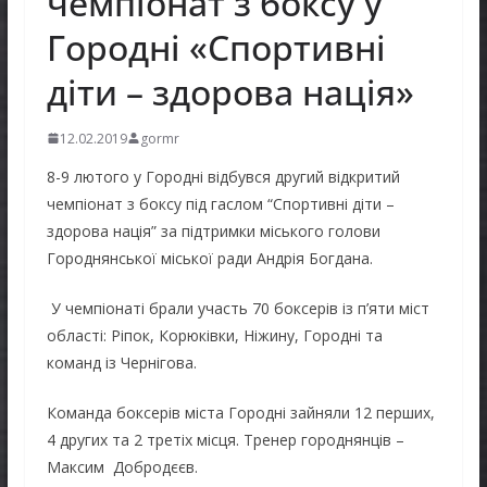
чемпіонат з боксу у
Городні «Спортивні
діти – здорова нація»
12.02.2019
gormr
8-9 лютого у Городні відбувся другий відкритий
чемпіонат з боксу під гаслом “Спортивні діти –
здорова нація” за підтримки міського голови
Городнянської міської ради Андрія Богдана.
У чемпіонаті брали участь 70 боксерів із п’яти міст
області: Ріпок, Корюківки, Ніжину, Городні та
команд із Чернігова.
Команда боксерів міста Городні зайняли 12 перших,
4 других та 2 третіх місця. Тренер городнянців –
Максим Добродєєв.