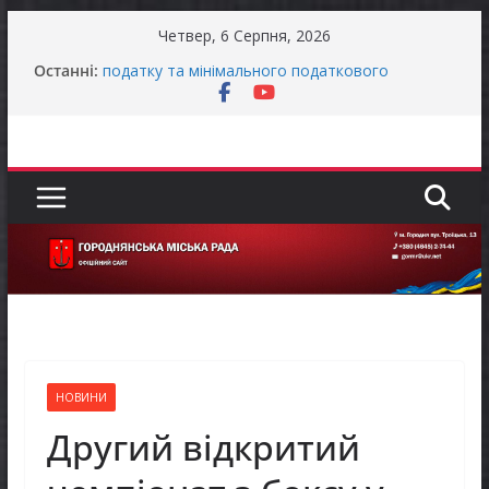
Перейти
Четвер, 6 Серпня, 2026
до
Останні:
Оголошення про своєчасну сплату земельного
вмісту
податку та мінімального податкового
зобов’язання (МПЗ)
Городнянська міська рада встановила 100-
відсоткові податкові пільги для територій,
щодо яких прийнято рішення про обов’язкову
евакуацію населення
Відбулась 45-та сесія Городнянської міської
ради восьмого скликання
Фахівці із супроводу ветеранів війни та
демобілізованих осіб в Городнянській громаді
ЗАГАЛЬНОНАЦІОНАЛЬНА ХВИЛИНА
МОВЧАННЯ
НОВИНИ
Другий відкритий