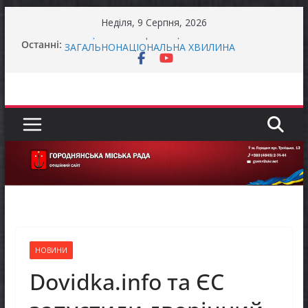
Перейти
Неділя, 9 Серпня, 2026
до
Захищай небо Чернігівщини!
Останні:
вмісту
ЗАГАЛЬНОНАЦІОНАЛЬНА ХВИЛИНА
МОВЧАННЯ
ЗАГАЛЬНОНАЦІОНАЛЬНА ХВИЛИНА
МОВЧАННЯ
Як отримати компенсацію за товари, придбані
для ветеранського бізнесу
Уповноважений Верховної Ради України з
прав людини проводить опитування щодо
реалізації права осіб з інвалідністю на працю
НОВИНИ
Dovidka.info та ЄС