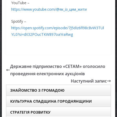
YouTube –
https://www.youtube.com/@як_із_цим_жити
Spotify –
https://open.spotify.com/episode/7J5dIz6fl98c8vW3TUl
YL0?si=dX32POucTKW897oaYraRwg
Державне підприємство «СЕТАМ» оголосило
проведення електронних аукціонів
Наступний запис
ЗНАЙОМСТВО З ГРОМАДОЮ
КУЛЬТУРНА СПАДЩИНА ГОРОДНЯНЩИНИ
СТРАТЕГІЯ РОЗВИТКУ