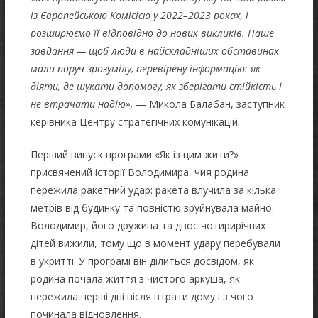
із Європейською Комісією у 2022–2023 роках, і
розширюємо її відповідно до нових викликів. Наше
завдання — щоб люди в найскладніших обставинах
мали поруч зрозумілу, перевірену інформацію: як
діяти, де шукати допомогу, як зберігати стійкість і
не втрачати надію»,
— Микола Балабан, заступник
керівника Центру стратегічних комунікацій.
Перший випуск програми «Як із цим жити?»
присвячений історії Володимира, чия родина
пережила ракетний удар: ракета влучила за кілька
метрів від будинку та повністю зруйнувала майно.
Володимир, його дружина та двоє чотирирічних
дітей вижили, тому що в момент удару перебували
в укритті. У програмі він ділиться досвідом, як
родина почала життя з чистого аркуша, як
пережила перші дні після втрати дому і з чого
починала відновлення.