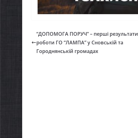
“ДОПОМОГА ПОРУЧ” – перші результати
роботи ГО “ЛАМПА” у Сновській та
Городнянській громадах
НОВИНИ
Останнім
НОВИНИ
погода в
Батьки майбутніх
жителів 
першокласників уже
справжнь