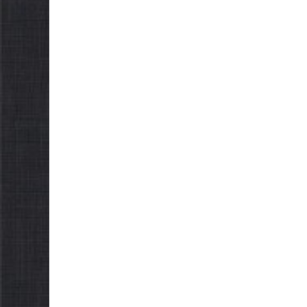
можуть оформити
спекою
«Пакунок школяра»
06.08.2026
gorm
06.08.2026
gormr