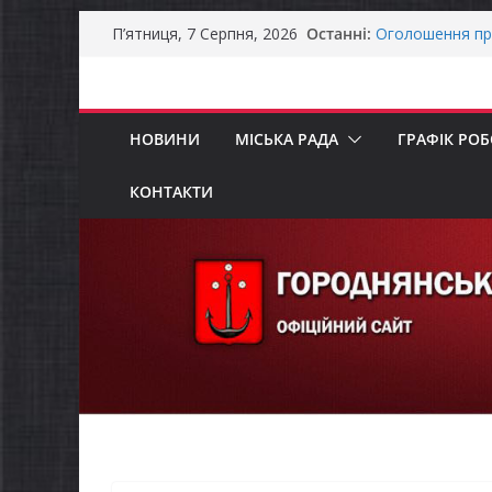
Перейти
Останні:
Оголошення пр
П’ятниця, 7 Серпня, 2026
до
Премії Кабінету
забезпечення е
вмісту
До уваги предст
Продовжується 
НОВИНИ
МІСЬКА РАДА
ГРАФІК РО
бізнесу»
Батьки майбут
«Пакунок школ
КОНТАКТИ
Останніми дня
справжньою лі