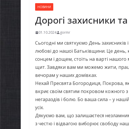
НОВИНИ
Дорогі захисники та
01.10.2024
gormr
Сьогодні ми святкуємо День захисників і
любові до нашої Батьківщини. Це день, 
сонцем і дощем, стоїть на варті нашого 
щит. Завдяки вам ми можемо жити, прац
вечорам у наших домівках.
Нехай Пресвята Богородиця, Покрова, яка
вкриє своїм святим покровом кожного з ва
негараздів і болю. Бо ваша сила – у наші
усіх.
Дякуємо вам, що залишаєтеся незламними,
з честю і відвагою виборює свободу наш