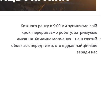
Кожного ранку о 9:00 ми зупиняємо свій
крок, перериваємо роботу, затримуємо
дихання. Хвилина мовчання – наш святий
обов’язок перед тими, хто віддав найцінніше
НОВИНИ
ОГОЛОШЕННЯ
заради нас
Оголошення про
прийом документів
присудження Премі
Кабінету Міністрів
и днями
України за вагоми
ипробовує
внесок у забезпеч
громади
енергетичної стійк
ою літньою