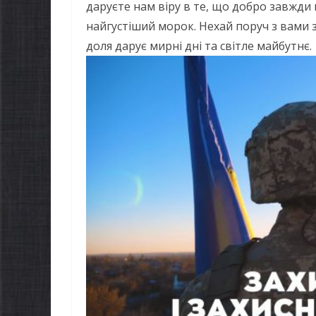
даруєте нам віру в те, що добро завжди
найгустіший морок. Нехай поруч з вами з
доля дарує мирні дні та світле майбутнє.