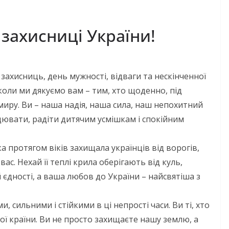
 захисниці України!
 захисниць, день мужності, відваги та нескінченної
коли ми дякуємо вам – тим, хто щоденно, під
миру. Ви – наша надія, наша сила, наш непохитний
ювати, радіти дитячим усмішкам і спокійним
 протягом віків захищала українців від ворогів,
с. Нехай її теплі крила оберігають від куль,
й єдності, а ваша любов до України – найсвятіша з
 сильними і стійкими в ці непрості часи. Ви ті, хто
ої країни. Ви не просто захищаєте нашу землю, а