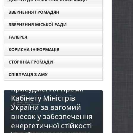
ЗВЕРНЕННЯ ГРОМАДЯН
ЗВЕРНЕННЯ МІСЬКОЇ РАДИ
ГАЛЕРЕЯ
КОРИСНА ІНФОРМАЦІЯ
СТОРІНКА ГРОМАДИ
СПІВПРАЦЯ З АМУ
 для
ї
НОВИНИ
й
П
До уваги представників
ення
р
бізнесу!
ості
«