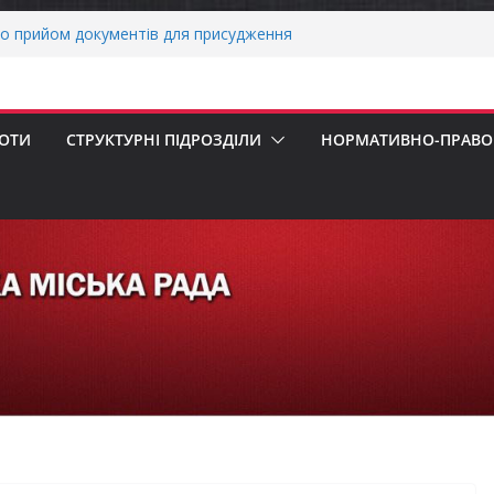
о прийом документів для присудження
 Міністрів України за вагомий внесок у
нергетичної стійкості України
авників бізнесу!
реалізація програми «Діалог влади та
БОТИ
СТРУКТУРНІ ПІДРОЗДІЛИ
НОРМАТИВНО-ПРАВОВ
ніх першокласників уже можуть оформити
яра»
ми погода випробовує жителів громади
тньою спекою