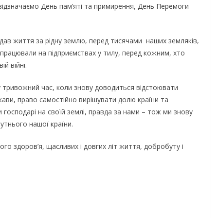
 відзначаємо День пам’яті та примирення, День Перемоги
іддав життя за рідну землю, перед тисячами наших земляків,
працювали на підприємствах у тилу, перед кожним, хто
й війні.
у тривожний час, коли знову доводиться відстоювати
НОВИНИ
ОГОЛОШЕННЯ
жави, право самостійно вирішувати долю країни та
господарі на своїй землі, правда за нами – тож ми знову
Оголошення про
утнього нашої країни.
прийом документів
присудження Премі
го здоров’я, щасливих і довгих літ життя, добробуту і
Кабінету Міністрів
и днями
України за вагоми
ипробовує
внесок у забезпеч
громади
енергетичної стійк
ою літньою