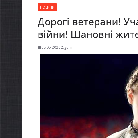
НОВИНИ
Дорогі ветерани! Уч
війни! Шановні жит
08.05.2020
gormr