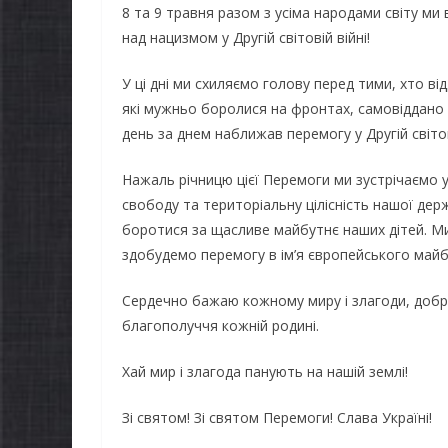
8 та 9 травня разом з усіма народами світу ми
над нацизмом у Другій світовій війні!
У ці дні ми схиляємо голову перед тими, хто в
які мужньо боролися на фронтах, самовіддано 
день за днем наближав перемогу у Другій світові
Нажаль річницю цієї Перемоги ми зустрічаємо 
свободу та територіальну цілісність нашої дер
боротися за щасливе майбутнє наших дітей. Ми 
здобудемо перемогу в ім’я європейського майб
Сердечно бажаю кожному миру і злагоди, добро
НОВИНИ
благополуччя кожній родині.
Останнім
НОВИНИ
Хай мир і злагода панують на нашій землі!
погода в
Батьки майбутніх
жителів 
Зі святом! Зі святом Перемоги! Слава Україні!
першокласників уже
справжнь