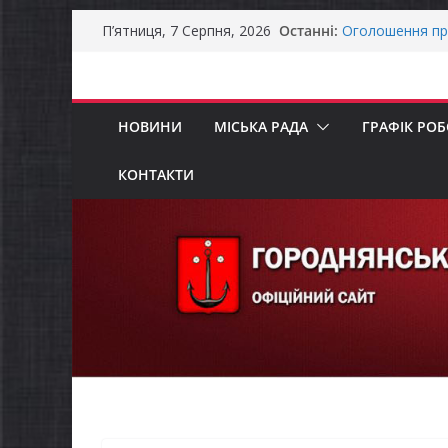
Перейти
Останні:
Оголошення пр
П’ятниця, 7 Серпня, 2026
до
Премії Кабінету
забезпечення е
вмісту
До уваги предст
Продовжується 
НОВИНИ
МІСЬКА РАДА
ГРАФІК РО
бізнесу»
Батьки майбут
«Пакунок школ
КОНТАКТИ
Останніми дня
справжньою лі