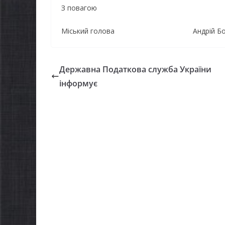
можуть оформити
З повагою
спекою
«Пакунок школяра»
Міський голова Андрій Бог
06.08.2026
gorm
06.08.2026
gormr
Державна Податкова служба України
інформує