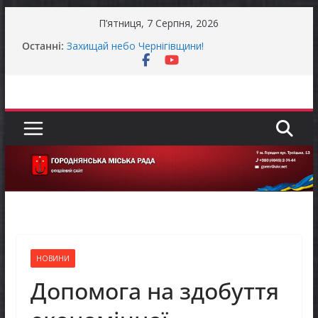
Перейти
П’ятниця, 7 Серпня, 2026
до
Останні:
Захищай небо Чернігівщини!
вмісту
Батьки майбутніх першокласників уже можуть
оформити «Пакунок школяра»
Останніми днями погода випробовує жителів
громади справжньою літньою спекою
Як отримати компенсацію за товари, придбані
для ветеранського бізнесу
Уповноважений Верховної Ради України з
прав людини проводить опитування щодо
реалізації права осіб з інвалідністю на працю
НОВИНИ
Допомога на здобуття