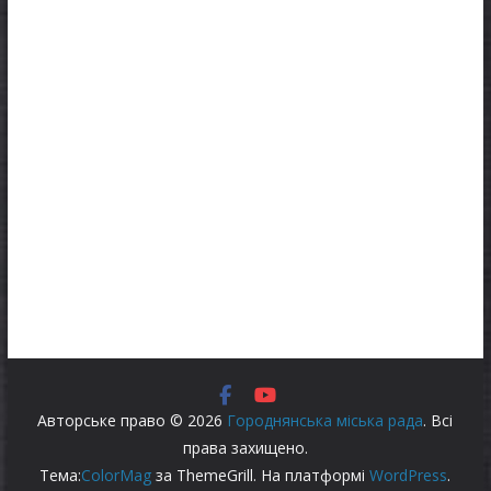
Авторське право © 2026
Городнянська міська рада
. Всі
права захищено.
Тема:
ColorMag
за ThemeGrill. На платформі
WordPress
.