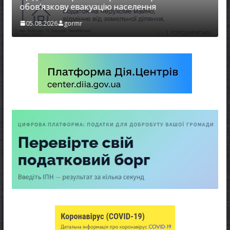
обов’язкову евакуацію населення
05.08.
05.08.2026
gormr