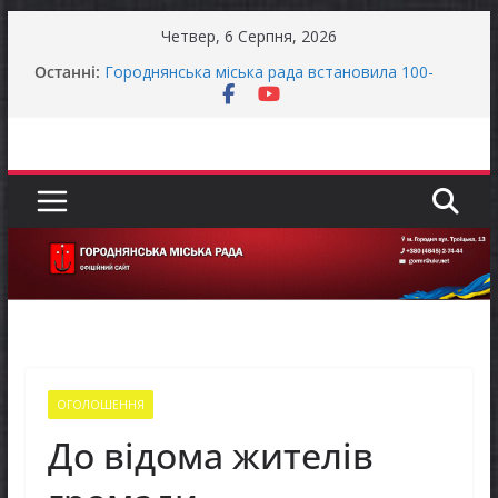
Перейти
Четвер, 6 Серпня, 2026
до
Останні:
Городнянська міська рада встановила 100-
вмісту
відсоткові податкові пільги для територій,
щодо яких прийнято рішення про обов’язкову
евакуацію населення
Відбулась 45-та сесія Городнянської міської
ради восьмого скликання
Фахівці із супроводу ветеранів війни та
демобілізованих осіб в Городнянській громаді
До уваги представників бізнесу!
Продовжується реалізація програми «Діалог
влади та бізнесу»
ОГОЛОШЕННЯ
До відома жителів