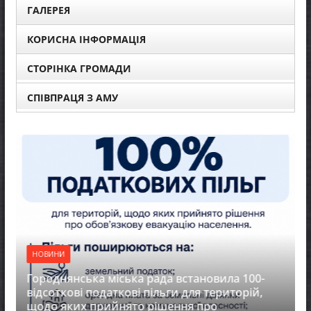
ГАЛЕРЕЯ
КОРИСНА ІНФОРМАЦІЯ
СТОРІНКА ГРОМАДИ
СПІВПРАЦЯ З АМУ
НОВИНИ
НОВИН
Городнянська міська рада встановила 100-
відсоткові податкові пільги для територій,
Відбул
щодо яких прийнято рішення про
ради 