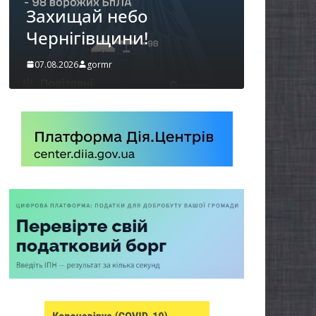
щай небо
можуть оформ
гівщини!
«Пакунок школ
6
gormr
06.08.2026
gormr