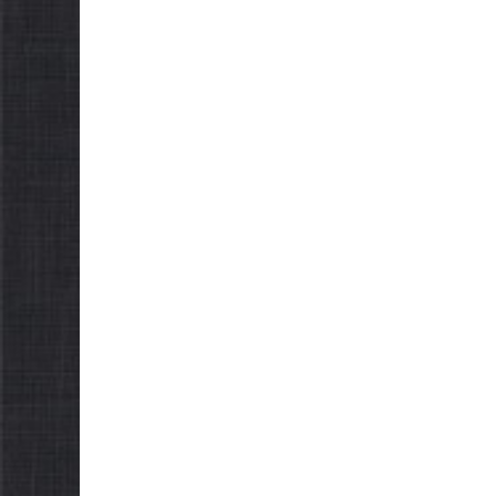
а сесія
 міської
НОВИНИ