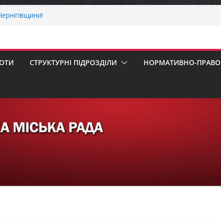
ернігівщини!
ніх першокласників уже можуть оформити
яра»
ми погода випробовує жителів громади
тньою спекою
БОТИ
СТРУКТУРНІ ПІДРОЗДІЛИ
НОРМАТИВНО-ПРАВОВ
мпенсацію за товари, придбані для
бізнесу
 Верховної Ради України з прав людини
ування щодо реалізації права осіб з
а працю