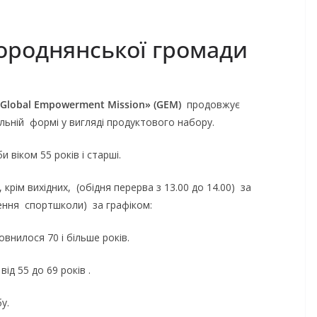
Городнянської громади
Global
Empowerment
Mission
» (
GEM
)
продовжує
ьній формі у вигляді продуктового набору.
ком 55 років і старші.
м вихідних, (обідня перерва з 13.00 до 14.00) за
щення спортшколи) за графіком:
нилося 70 і більше років.
д 55 до 69 років .
бу.