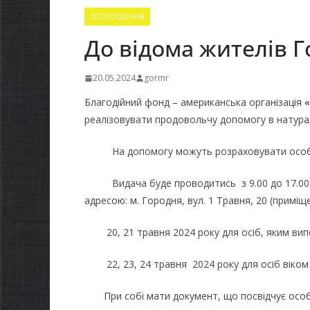
ОГОЛОШЕННЯ
До відома жителів 
20.05.2024
gormr
Благодійний фонд – американська організація
«
реалізовувати продовольчу допомогу в натурал
На допомогу можуть розраховувати особи ві
Видача буде проводитись з 9.00 до 17.00, крі
адресою: м. Городня, вул. 1 Травня, 20 (примі
20, 21 травня 2024 року для осіб, яким випов
22, 23, 24 травня 2024 року для осіб віком ві
При собі мати документ, що посвідчує осо