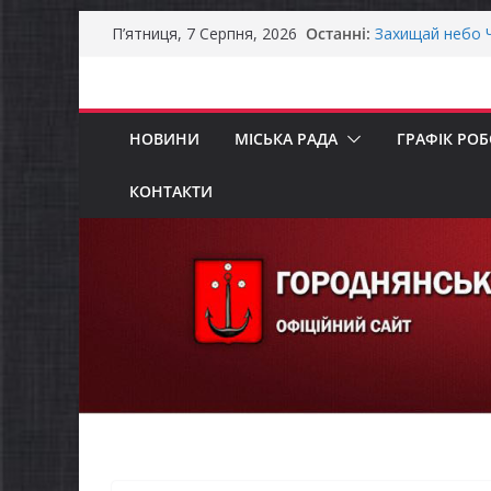
Перейти
Останні:
Захищай небо Ч
П’ятниця, 7 Серпня, 2026
до
Батьки майбут
«Пакунок школ
вмісту
Останніми дня
справжньою лі
НОВИНИ
МІСЬКА РАДА
ГРАФІК РО
Як отримати ко
ветеранського 
Уповноважений
КОНТАКТИ
проводить опит
інвалідністю н