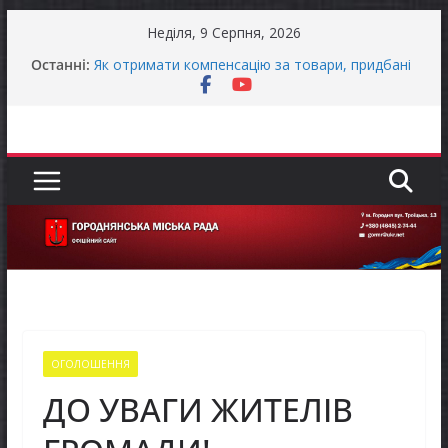
Перейти
Неділя, 9 Серпня, 2026
до
Останні:
Як отримати компенсацію за товари, придбані
вмісту
для ветеранського бізнесу
Уповноважений Верховної Ради України з
прав людини проводить опитування щодо
реалізації права осіб з інвалідністю на працю
Захищай небо Чернігівщини!
ЗАГАЛЬНОНАЦІОНАЛЬНА ХВИЛИНА
МОВЧАННЯ
ЗАГАЛЬНОНАЦІОНАЛЬНА ХВИЛИНА
МОВЧАННЯ
ОГОЛОШЕННЯ
ДО УВАГИ ЖИТЕЛІВ