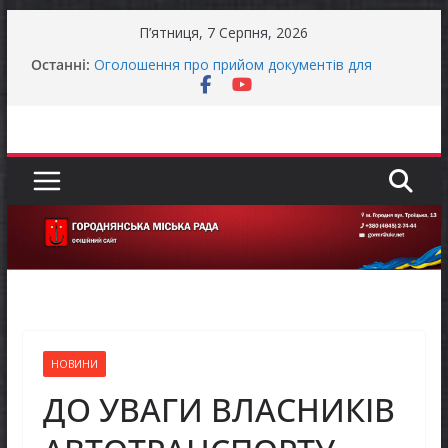
Перейти
П’ятниця, 7 Серпня, 2026
до
Останні:
Оголошення про прийом документів для
вмісту
присудження Премії Кабінету Міністрів України
за вагомий внесок у забезпечення
енергетичної стійкості України
До уваги представників бізнесу!
Продовжується реалізація програми «Діалог
влади та бізнесу»
Батьки майбутніх першокласників уже можуть
оформити «Пакунок школяра»
Останніми днями погода випробовує жителів
громади справжньою літньою спекою
НОВИНИ
ДО УВАГИ ВЛАСНИКІВ