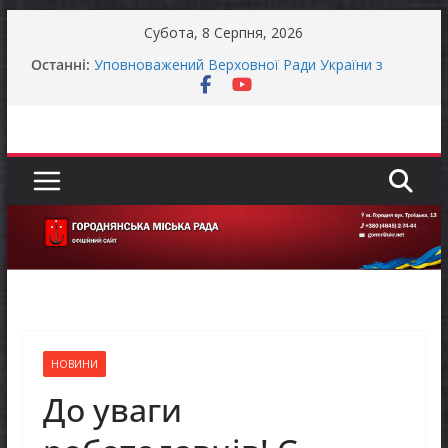
Перейти
Субота, 8 Серпня, 2026
до
Останні:
Уповноважений Верховної Ради України з
вмісту
прав людини проводить опитування щодо
реалізації права осіб з інвалідністю на працю
Захищай небо Чернігівщини!
Батьки майбутніх першокласників уже можуть
оформити «Пакунок школяра»
ЗАГАЛЬНОНАЦІОНАЛЬНА ХВИЛИНА
МОВЧАННЯ
Як отримати компенсацію за товари, придбані
для ветеранського бізнесу
НОВИНИ
До уваги