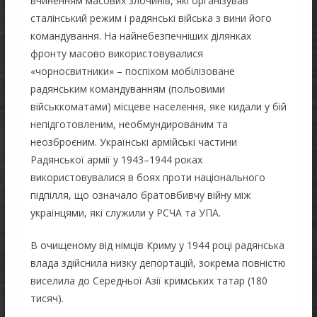
вчиненням масових злочинів, які організував
сталінський режим і радянські війська з вини його
командування. На найнебезпечніших ділянках
фронту масово використовувалися
«чорносвитники» – поспіхом мобілізоване
радянським командуванням (польовими
військкоматами) місцеве населення, яке кидали у бій
непідготовленим, необмундированим та
неозброєним. Українські армійські частини
Радянської армії у 1943–1944 роках
використовувалися в боях проти національного
підпілля, що означало братовбивчу війну між
українцями, які служили у РСЧА та УПА.
В очищеному від німців Криму у 1944 році радянська
влада здійснила низку депортацій, зокрема повністю
виселила до Середньої Азії кримських татар (180
тисяч).