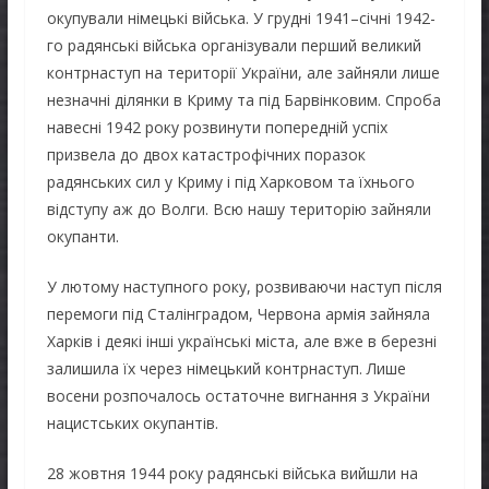
окупували німецькі війська. У грудні 1941–січні 1942-
го радянські війська організували перший великий
контрнаступ на території України, але зайняли лише
незначні ділянки в Криму та під Барвінковим. Спроба
навесні 1942 року розвинути попередній успіх
призвела до двох катастрофічних поразок
радянських сил у Криму і під Харковом та їхнього
відступу аж до Волги. Всю нашу територію зайняли
окупанти.
У лютому наступного року, розвиваючи наступ після
перемоги під Сталінградом, Червона армія зайняла
Харків і деякі інші українські міста, але вже в березні
залишила їх через німецький контрнаступ. Лише
восени розпочалось остаточне вигнання з України
нацистських окупантів.
28 жовтня 1944 року радянські війська вийшли на