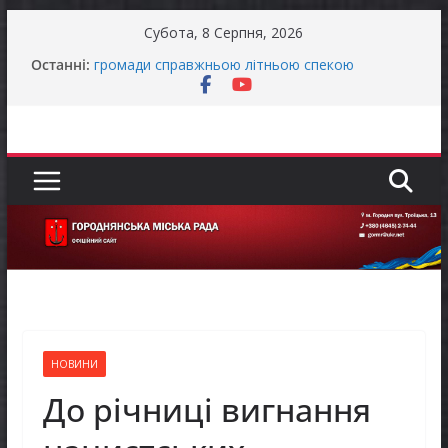
Перейти
Субота, 8 Серпня, 2026
до
Останніми днями погода випробовує жителів
Останні:
вмісту
громади справжньою літньою спекою
Як отримати компенсацію за товари, придбані
для ветеранського бізнесу
Уповноважений Верховної Ради України з
прав людини проводить опитування щодо
реалізації права осіб з інвалідністю на працю
Захищай небо Чернігівщини!
Батьки майбутніх першокласників уже можуть
оформити «Пакунок школяра»
НОВИНИ
До річниці вигнання