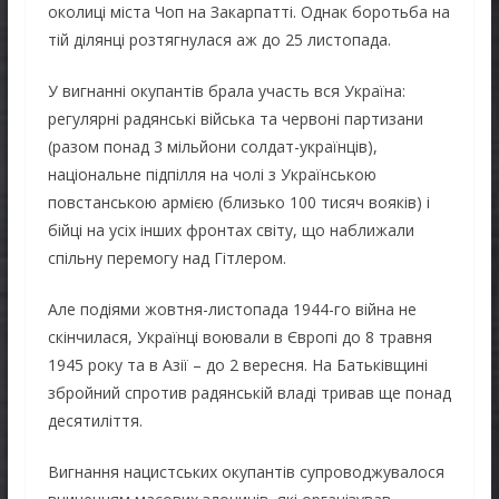
околиці міста Чоп на Закарпатті. Однак боротьба на
тій ділянці розтягнулася аж до 25 листопада.
У вигнанні окупантів брала участь вся Україна:
регулярні радянські війська та червоні партизани
(разом понад 3 мільйони солдат-українців),
національне підпілля на чолі з Українською
повстанською армією (близько 100 тисяч вояків) і
бійці на усіх інших фронтах світу, що наближали
спільну перемогу над Гітлером.
Але подіями жовтня-листопада 1944-го війна не
скінчилася, Українці воювали в Європі до 8 травня
1945 року та в Азії – до 2 вересня. На Батьківщині
збройний спротив радянській владі тривав ще понад
десятиліття.
Вигнання нацистських окупантів супроводжувалося