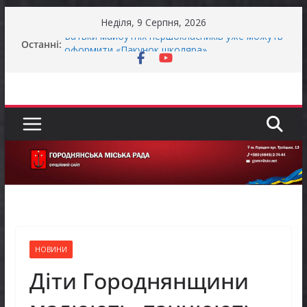
Перейти
Неділя, 9 Серпня, 2026
до
Останні:
Батьки майбутніх першокласників уже можуть
вмісту
оформити «Пакунок школяра»
ЗАГАЛЬНОНАЦІОНАЛЬНА ХВИЛИНА
МОВЧАННЯ
Як отримати компенсацію за товари, придбані
для ветеранського бізнесу
Уповноважений Верховної Ради України з
прав людини проводить опитування щодо
реалізації права осіб з інвалідністю на працю
Захищай небо Чернігівщини!
НОВИНИ
Діти Городнянщини