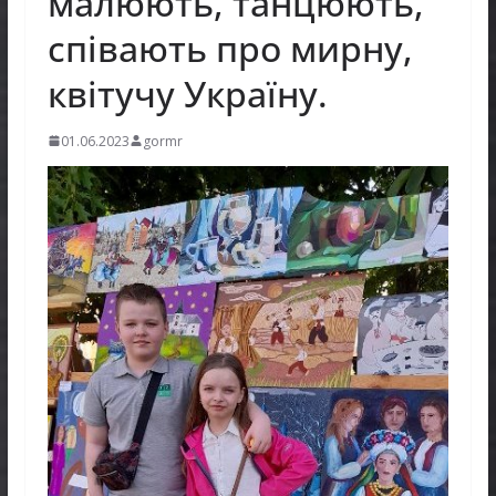
малюють, танцюють,
співають про мирну,
квітучу Україну.
01.06.2023
gormr