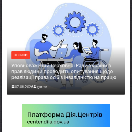
НОВИНИ
Уповноважений Верховної Ради України з
прав людини проводить опитування щодо
реалізації права осіб з інвалідністю на працю
07.08.2026
gormr