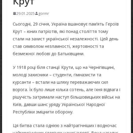
Крут
29.01.2025
gormr
Сьогодні, 29 січня, Україна вшановує пам’ять Героїв
Крут – юних патріотів, які понад століття тому
стали на захист української незалежності. Цей день
став символом незламності, жертовності та
безмежної любові до Батьківщини.
У 1918 році біля станції Крути, що на Чернігівщині,
молоді захисники – студенти, гімназисти та
курсанти – встали на шляху переважаючих сил
ворога. Їх було лише кілька сотень, але їхня відвага і
рішучість затримали наступ більшовицьких військ на
Київ, давши шанс уряду Української Народної
Республіки зміцнити оборону.
Ця битва стала однією з найтрагічніших і водночас
найгероїчніших сторінок нашої історії. Вона нагадує