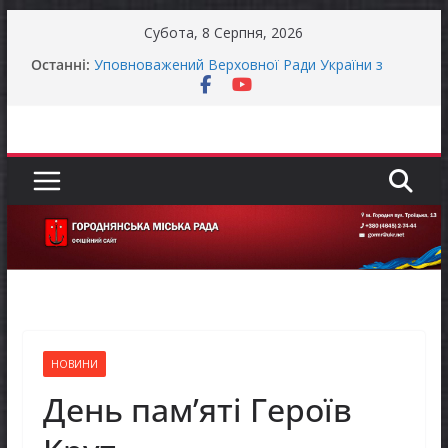
Перейти
Субота, 8 Серпня, 2026
до
Останні:
Уповноважений Верховної Ради України з
вмісту
прав людини проводить опитування щодо
реалізації права осіб з інвалідністю на працю
Захищай небо Чернігівщини!
Батьки майбутніх першокласників уже можуть
оформити «Пакунок школяра»
ЗАГАЛЬНОНАЦІОНАЛЬНА ХВИЛИНА
МОВЧАННЯ
Як отримати компенсацію за товари, придбані
для ветеранського бізнесу
НОВИНИ
День пам’яті Героїв