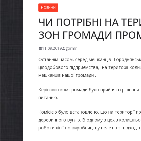
НОВИНИ
ЧИ ПОТРІБНІ НА ТЕ
ЗОН ГРОМАДИ ПРОМ
11.09.2019
gormr
Останнім часом, серед мешканців Городнянсь
цілодобового підприємства, на території кол
мешканців нашої громади .
Керівництвом громади було прийнято рішення 
питанню.
Комісією було встановлено, що на території 
деревинного вуглю. В одному з цехів колишнь
роботи лінії по виробництву пелетів з відході