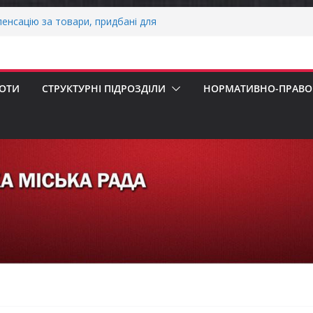
НАЛЬНА ХВИЛИНА МОВЧАННЯ
енсацію за товари, придбані для
знесу
ерховної Ради України з прав людини
ання щодо реалізації права осіб з
БОТИ
СТРУКТУРНІ ПІДРОЗДІЛИ
НОРМАТИВНО-ПРАВОВ
працю
нігівщини!
НАЛЬНА ХВИЛИНА МОВЧАННЯ