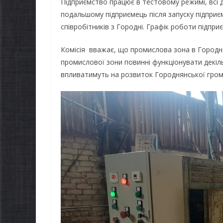
Підприємство працює в тестовому режимі, всі 
подальшому підприємець після запуску підприє
співробітників з Городні. Графік роботи підпри
Комісія вважає, що промислова зона в Городня
промислової зони повинні функціонувати декіл
впливатимуть на розвиток Городнянської гром