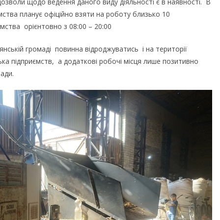
дозволи щодо ведення даного виду діяльності є в наявності. В
мства планує офіційно взяти на роботу близько 10
ємства орієнтовно з 08:00 – 20:00
нській громаді повинна відроджуватись і на території
ька підприємств, а додаткові робочі місця лише позитивно
ади.