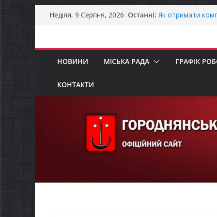
Перейти
Останні:
ЗАГАЛЬНОНАЦІО
Неділя, 9 Серпня, 2026
до
Як отримати комп
ветеранського бі
вмісту
Уповноважений В
проводить опитув
НОВИНИ
МІСЬКА РАДА
ГРАФІК РО
інвалідністю на 
Захищай небо Чер
ЗАГАЛЬНОНАЦІО
КОНТАКТИ