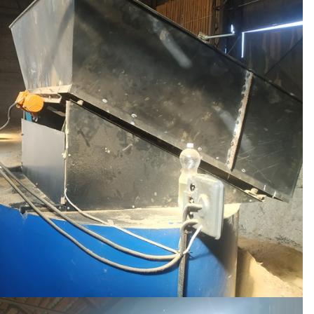
НЯ
товари, придбані дл
ветеранського
r
бізнесу
07.08.2026
gormr