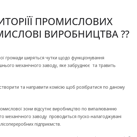
РИТОРІЇЇ ПРОМИСЛОВИХ
ИСЛОВІ ВИРОБНИЦТВА ??
кої громади ширяться чутки щодо функціонування
ишнього механічного заводу, яке забруднює та травить
створити та направити комісію щоб розібратися по даному
промислової зони відсутнє виробництво по випалюванню
ого механічного заводу проводиться пуско-налагоджувані
в лісопереробних підприємств.