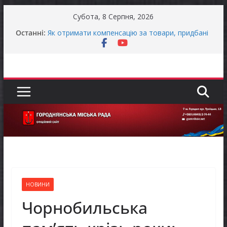
Перейти
Субота, 8 Серпня, 2026
до
Останніми днями погода випробовує жителів
Останні:
громади справжньою літньою спекою
вмісту
Як отримати компенсацію за товари, придбані
для ветеранського бізнесу
Уповноважений Верховної Ради України з
прав людини проводить опитування щодо
реалізації права осіб з інвалідністю на працю
Захищай небо Чернігівщини!
Батьки майбутніх першокласників уже можуть
оформити «Пакунок школяра»
НОВИНИ
Чорнобильська