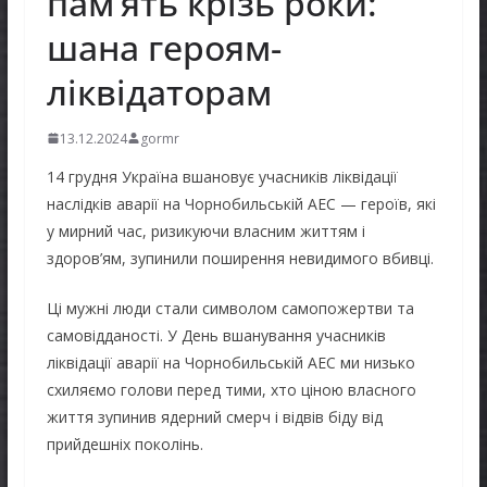
пам’ять крізь роки:
шана героям-
ліквідаторам
13.12.2024
gormr
14 грудня Україна вшановує учасників ліквідації
наслідків аварії на Чорнобильській АЕС — героїв, які
у мирний час, ризикуючи власним життям і
здоров’ям, зупинили поширення невидимого вбивці.
Ці мужні люди стали символом самопожертви та
самовідданості. У День вшанування учасників
ліквідації аварії на Чорнобильській АЕС ми низько
схиляємо голови перед тими, хто ціною власного
життя зупинив ядерний смерч і відвів біду від
прийдешніх поколінь.