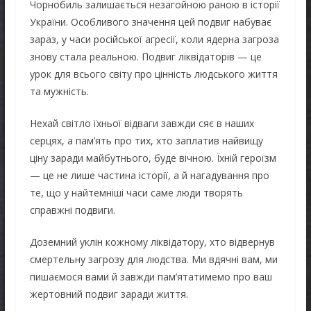
Чорнобиль залишається незагойною раною в історії
України. Особливого значення цей подвиг набуває
зараз, у часи російської агресії, коли ядерна загроза
знову стала реальною. Подвиг ліквідаторів — це
урок для всього світу про цінність людського життя
та мужність.
Нехай світло їхньої відваги завжди сяє в наших
серцях, а пам’ять про тих, хто заплатив найвищу
ціну заради майбутнього, буде вічною. Їхній героїзм
— це не лише частина історії, а й нагадування про
те, що у найтемніші часи саме люди творять
справжні подвиги.
Доземний уклін кожному ліквідатору, хто відвернув
смертельну загрозу для людства. Ми вдячні вам, ми
пишаємося вами й завжди пам’ятатимемо про ваш
жертовний подвиг заради життя.