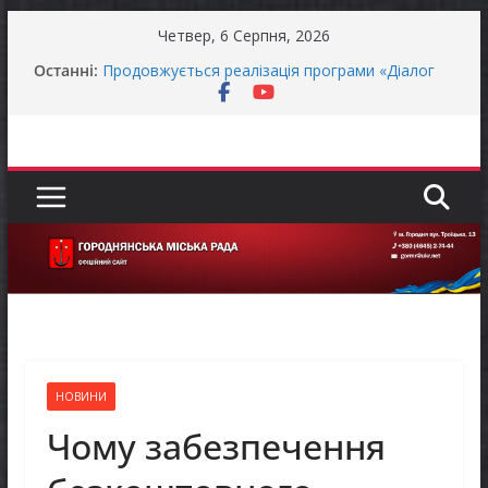
Перейти
Четвер, 6 Серпня, 2026
до
ЗАГАЛЬНОНАЦІОНАЛЬНА ХВИЛИНА
Останні:
МОВЧАННЯ
вмісту
Продовжується реалізація програми «Діалог
влади та бізнесу»
Городнянська міська рада встановила 100-
відсоткові податкові пільги для територій,
щодо яких прийнято рішення про обов’язкову
евакуацію населення
Відбулась 45-та сесія Городнянської міської
ради восьмого скликання
Фахівці із супроводу ветеранів війни та
демобілізованих осіб в Городнянській громаді
НОВИНИ
Чому забезпечення