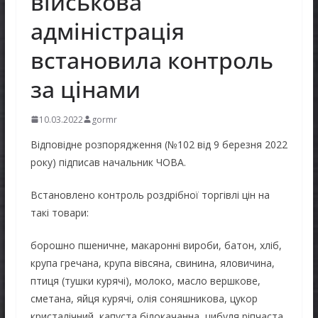
військова
адміністрація
встановила контроль
за цінами
10.03.2022
gormr
Відповідне розпорядження (№102 від 9 березня 2022
року) підписав начальник ЧОВА.
Встановлено контроль роздрібної торгівлі цін на
такі товари:
борошно пшеничне, макаронні вироби, батон, хліб,
крупа гречана, крупа вівсяна, свинина, яловичина,
птиця (тушки курячі), молоко, масло вершкове,
сметана, яйця курячі, олія соняшникова, цукор
кристалічний, капуста білокачанна, цибуля ріпчаста,