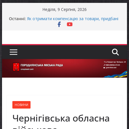
Перейти
Неділя, 9 Серпня, 2026
до
Останні:
Як отримати компенсацію за товари, придбані
вмісту
для ветеранського бізнесу
Уповноважений Верховної Ради України з
прав людини проводить опитування щодо
реалізації права осіб з інвалідністю на працю
Захищай небо Чернігівщини!
ЗАГАЛЬНОНАЦІОНАЛЬНА ХВИЛИНА
МОВЧАННЯ
ЗАГАЛЬНОНАЦІОНАЛЬНА ХВИЛИНА
МОВЧАННЯ
НОВИНИ
Чернігівська обласна