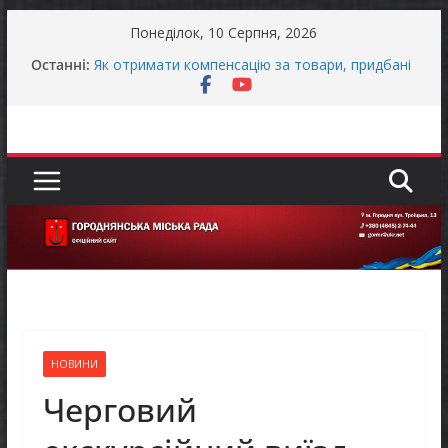
Перейти
Понеділок, 10 Серпня, 2026
до
Останні:
Як отримати компенсацію за товари, придбані
вмісту
для ветеранського бізнесу
Уповноважений Верховної Ради України з
прав людини проводить опитування щодо
реалізації права осіб з інвалідністю на працю
Захищай небо Чернігівщини!
ЗАГАЛЬНОНАЦІОНАЛЬНА ХВИЛИНА
МОВЧАННЯ
ЗАГАЛЬНОНАЦІОНАЛЬНА ХВИЛИНА
МОВЧАННЯ
НОВИНИ
Черговий