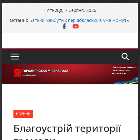
Перейти
П’ятниця, 7 Серпня, 2026
до
Продовжується реалізація програми «Діалог
Останні:
влади та бізнесу»
вмісту
Батьки майбутніх першокласників уже можуть
оформити «Пакунок школяра»
Останніми днями погода випробовує жителів
громади справжньою літньою спекою
Оголошення про прийом документів для
присудження Премії Кабінету Міністрів України
за вагомий внесок у забезпечення
енергетичної стійкості України
До уваги представників бізнесу!
НОВИНИ
Благоустрій території