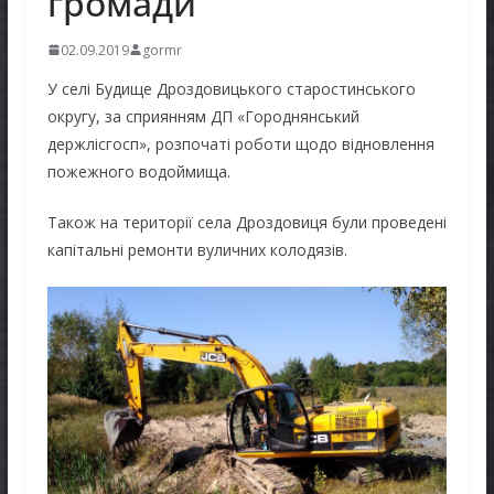
громади
02.09.2019
gormr
У селі Будище Дроздовицького старостинського
округу, за сприянням ДП «Городнянський
держлісгосп», розпочаті роботи щодо відновлення
пожежного водоймища.
Також на території села Дроздовиця були проведені
капітальні ремонти вуличних колодязів.