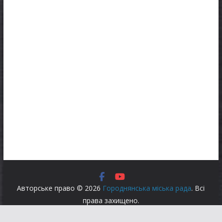
Авторське право © 2026
Городнянська міська рада
. Всі
права захищено.
Тема:
ColorMag
за ThemeGrill. На платформі
WordPress
.