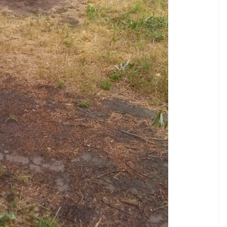
НОВИНИ
ОГОЛОШЕННЯ
Оголошення про
прийом документів для
присудження Премії
Кабінету Міністрів
ями
України за вагомий
овує
внесок у забезпечення
ди
енергетичної стійкості
ітньою