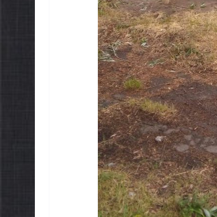
НОВИНИ
Останніми дн
погода випроб
ки майбутніх
жителів грома
окласників уже
справжньою л