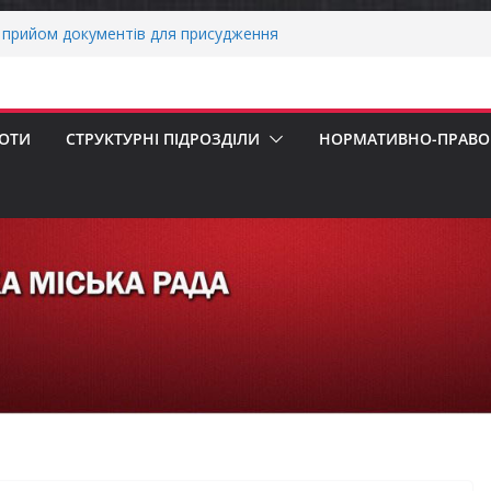
 погода випробовує жителів громади
ньою спекою
прийом документів для присудження
Міністрів України за вагомий внесок у
ргетичної стійкості України
вників бізнесу!
БОТИ
СТРУКТУРНІ ПІДРОЗДІЛИ
НОРМАТИВНО-ПРАВОВ
еалізація програми «Діалог влади та
х першокласників уже можуть оформити
ра»