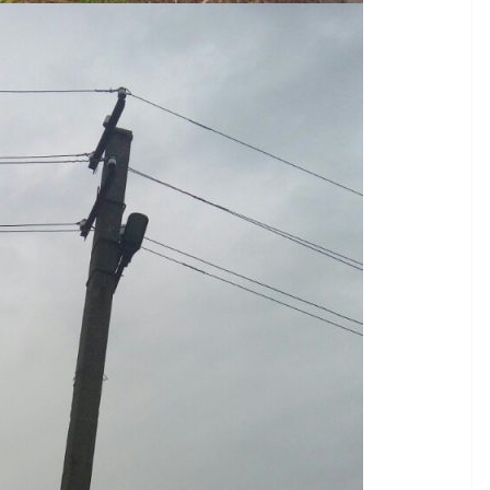
України
06.08.2026
gormr