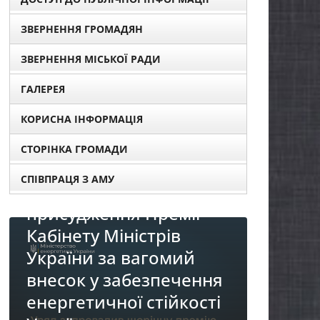
ЗВЕРНЕННЯ ГРОМАДЯН
ЗВЕРНЕННЯ МІСЬКОЇ РАДИ
ГАЛЕРЕЯ
КОРИСНА ІНФОРМАЦІЯ
СТОРІНКА ГРОМАДИ
СПІВПРАЦЯ З АМУ
НОВИНИ
НОВИНИ
Продо
До уваги представників
реалі
бізнесу!
«Діало