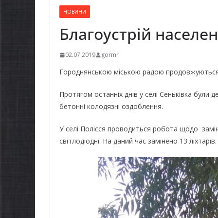
НОВИНИ
Благоустрій населен
02.07.2019
gormr
Городнянською міською радою продовжуються 
Протягом останніх днів у селі Сеньківка були д
бетонні колодязні оздоблення.
У селі Полісся проводиться робота щодо заміни
світлодіодні. На даний час замінено 13 ліхтарів