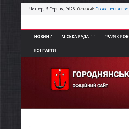
Останніми днями
Перейти
Останні:
Четвер, 6 Серпня, 2026
справжньою літ
до
Оголошення про 
Премії Кабінету 
вмісту
забезпечення ене
До уваги предста
НОВИНИ
МІСЬКА РАДА
ГРАФІК РО
Продовжується р
бізнесу»
КОНТАКТИ
Батьки майбутні
«Пакунок школя