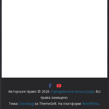
Авторське право © 2026
Городнянська міська рада
. Всі
права захищено.
Тема:
ColorMag
за ThemeGrill. На платформі
WordPress
.