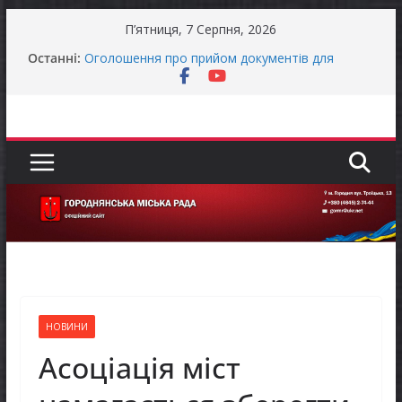
Перейти
П’ятниця, 7 Серпня, 2026
до
Останні:
Оголошення про прийом документів для
вмісту
присудження Премії Кабінету Міністрів України
за вагомий внесок у забезпечення
енергетичної стійкості України
До уваги представників бізнесу!
Продовжується реалізація програми «Діалог
влади та бізнесу»
Батьки майбутніх першокласників уже можуть
оформити «Пакунок школяра»
Останніми днями погода випробовує жителів
громади справжньою літньою спекою
НОВИНИ
Асоціація міст