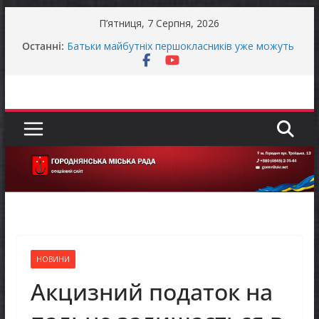
Перейти
П’ятниця, 7 Серпня, 2026
до
Останні:
Батьки майбутніх першокласників уже можуть
вмісту
оформити «Пакунок школяра»
Останніми днями погода випробовує жителів
громади справжньою літньою спекою
Оголошення про прийом документів для
присудження Премії Кабінету Міністрів України
за вагомий внесок у забезпечення
енергетичної стійкості України
Уповноважений Верховної Ради України з
прав людини проводить опитування щодо
реалізації права осіб з інвалідністю на працю
Захищай небо Чернігівщини!
НОВИНИ
Акцизний податок на