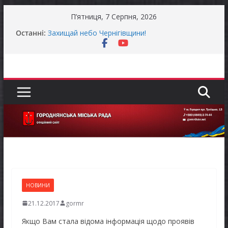
Перейти
П’ятниця, 7 Серпня, 2026
до
До уваги представників бізнесу!
Останні:
Захищай небо Чернігівщини!
вмісту
Батьки майбутніх першокласників уже можуть
оформити «Пакунок школяра»
Останніми днями погода випробовує жителів
громади справжньою літньою спекою
Оголошення про прийом документів для
присудження Премії Кабінету Міністрів України
за вагомий внесок у забезпечення
енергетичної стійкості України
НОВИНИ
21.12.2017
gormr
Якщо Вам стала відома інформація щодо проявів