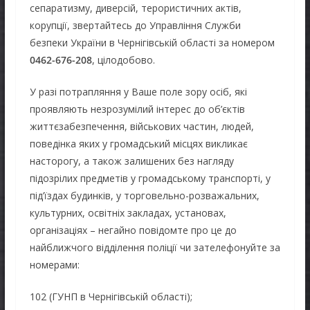
сепаратизму, диверсій, терористичних актів,
корупції, звертайтесь до Управління Служби
безпеки України в Чернігівській області за номером
0462-676-208
, цілодобово.
У разі потрапляння у Ваше поле зору осіб, які
проявляють незрозумілий інтерес до об’єктів
життєзабезпечення, військових частин, людей,
поведінка яких у громадський місцях викликає
насторогу, а також залишених без нагляду
підозрілих предметів у громадському транспорті, у
під’їздах будинків, у торговельно-розважальних,
культурних, освітніх закладах, установах,
організаціях – негайно повідомте про це до
найближчого відділення поліції чи зателефонуйте за
номерами:
102 (ГУНП в Чернігівській області);