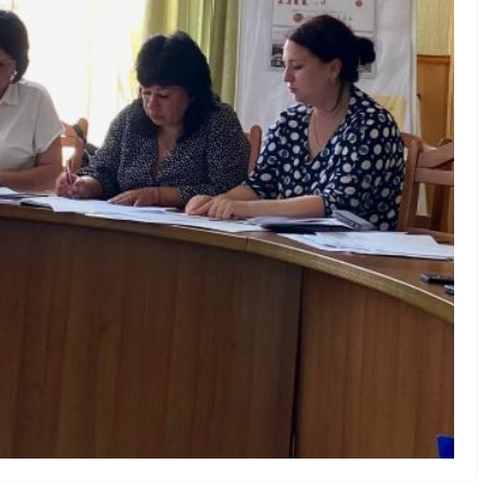
ка міська
овила 100-
податкові
НОВИНИ
територій,
Відбулась 45-та сесія
прийнято
Городнянської місько
о