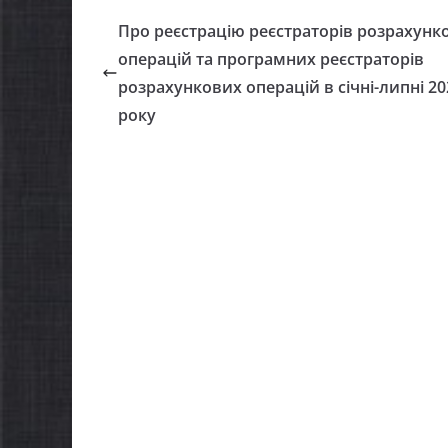
знесу»
обов’язков
Про реєстрацію реєстраторів розрахунк
населення
операцій та програмних реєстраторів
.08.2026
gormr
розрахункових операцій в січні-липні 20
05.08.2026
gormr
року