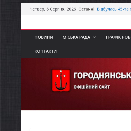
Перейти
Останні:
Відбулась 45-та 
Четвер, 6 Серпня, 2026
до
восьмого склика
Фахівці із супро
вмісту
осіб в Городнянс
ЗАГАЛЬНОНАЦІ
НОВИНИ
МІСЬКА РАДА
ГРАФІК РО
Продовжується р
бізнесу»
Городнянська мі
КОНТАКТИ
податкові пільги
рішення про обо