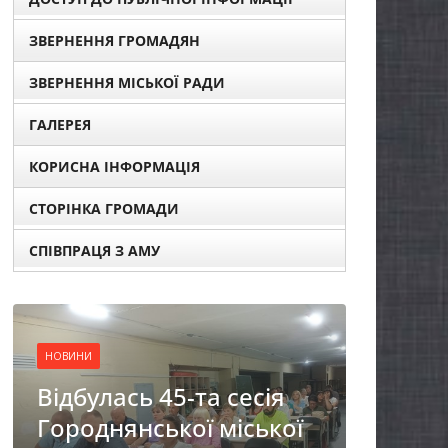
ЗВЕРНЕННЯ ГРОМАДЯН
ЗВЕРНЕННЯ МІСЬКОЇ РАДИ
ГАЛЕРЕЯ
КОРИСНА ІНФОРМАЦІЯ
СТОРІНКА ГРОМАДИ
СПІВПРАЦЯ З АМУ
НОВИНИ
НОВ
Фахівці із супроводу
ЗА
ї
ветеранів війни та