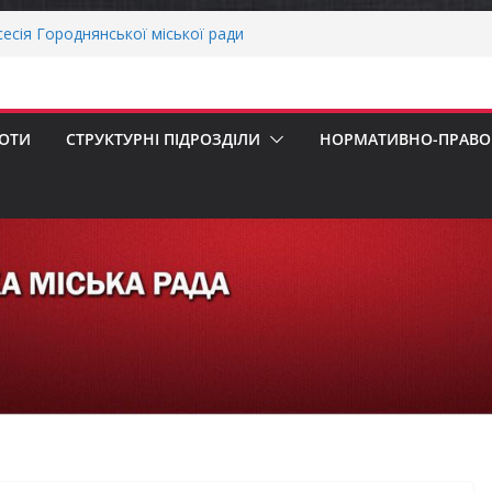
сесія Городнянської міської ради
ння
воду ветеранів війни та демобілізованих
ькій громаді
ОНАЛЬНА ХВИЛИНА МОВЧАННЯ
БОТИ
СТРУКТУРНІ ПІДРОЗДІЛИ
НОРМАТИВНО-ПРАВОВ
еалізація програми «Діалог влади та
ська рада встановила 100-відсоткові
 для територій, щодо яких прийнято
в’язкову евакуацію населення