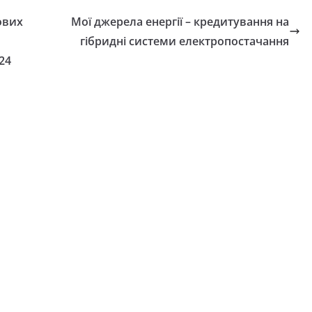
ради восьмого
у евакуацію
ових
Мої джерела енергії – кредитування на
скликання
гібридні системи електропостачання
05.08.2026
gormr
24