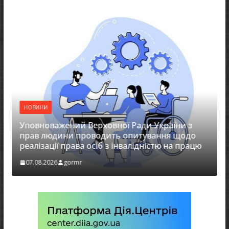
НОВИНИ
Уповноважений Верховної Ради України з
НО
прав людини проводить опитування щодо
реалізації права осіб з інвалідністю на працю
За
07.08.2026
gormr
07