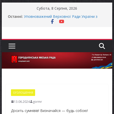
Перейти
Субота, 8 Серпня, 2026
до
Останні:
Уповноважений Верховної Ради України з
вмісту
прав людини проводить опитування щодо
реалізації права осіб з інвалідністю на працю
Захищай небо Чернігівщини!
Батьки майбутніх першокласників уже можуть
оформити «Пакунок школяра»
ЗАГАЛЬНОНАЦІОНАЛЬНА ХВИЛИНА
МОВЧАННЯ
Як отримати компенсацію за товари, придбані
для ветеранського бізнесу
ОГОЛОШЕННЯ
13.06.2024
gormr
Досить сумнівів! Визначайся — будь собою!