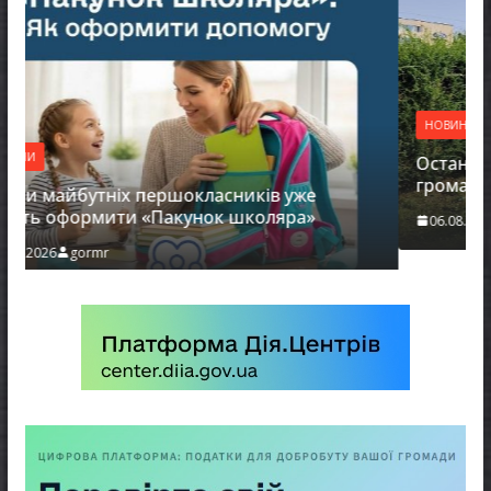
НОВИНИ
Останніми днями погода випробовує жи
громади справжньою літньою спекою
 уже
ра»
06.08.2026
gormr