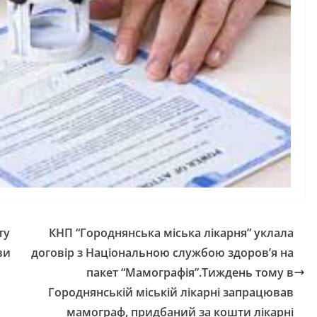
ту
КНП “Городнянська міська лікарня” уклала
ви
договір з Національною службою здоров’я на
пакет “Мамографія”.Тиждень тому в
Городнянській міській лікарні запрацював
мамограф, придбаний за кошти лікарні