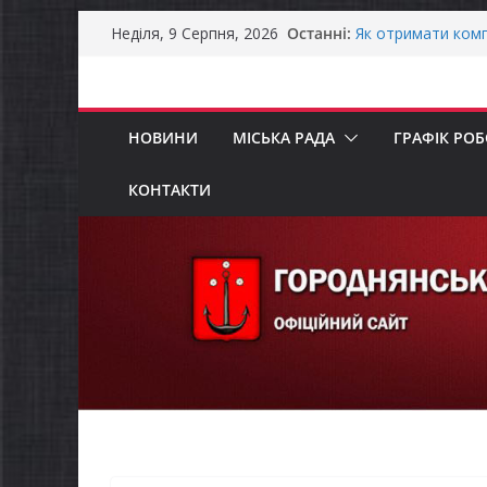
Перейти
Останні:
Як отримати комп
Неділя, 9 Серпня, 2026
до
ветеранського бі
Уповноважений В
вмісту
проводить опитув
інвалідністю на 
НОВИНИ
МІСЬКА РАДА
ГРАФІК РО
Захищай небо Чер
ЗАГАЛЬНОНАЦІО
ЗАГАЛЬНОНАЦІО
КОНТАКТИ