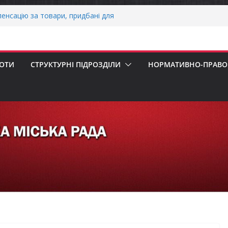
енсацію за товари, придбані для
знесу
ерховної Ради України з прав людини
ання щодо реалізації права осіб з
працю
БОТИ
СТРУКТУРНІ ПІДРОЗДІЛИ
НОРМАТИВНО-ПРАВОВ
нігівщини!
НАЛЬНА ХВИЛИНА МОВЧАННЯ
НАЛЬНА ХВИЛИНА МОВЧАННЯ